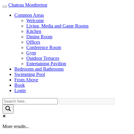
Chateau Montbreton
Toggle
navigation
Common Areas
Welcome
Living, Media and Game Rooms
Kitchen
Dining Room
Offices
Conference Room
Gym
Outdoor Terraces
Entertaining Pavilion
Bedrooms and Bathrooms
Swimming Pool
From Above
Book
Login
More results...