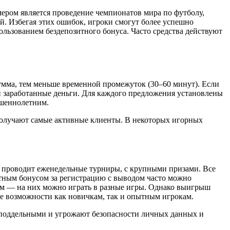
ром является проведение чемпионатов мира по футболу,
. Избегая этих ошибок, игроки смогут более успешно
льзованием бездепозитного бонуса. Часто средства действуют
умма, тем меньше временной промежуток (30–60 минут). Если
и заработанные деньги. Для каждого предложения установлены
ршеннолетним.
получают самые активные клиенты. В некоторых игорных
и проводит еженедельные турниры, с крупными призами. Все
итным бонусом за регистрацию с выводом часто можно
гам — на них можно играть в разные игры. Однако выигрыш
ые возможности как новичкам, так и опытным игрокам.
 поддельными и угрожают безопасности личных данных и