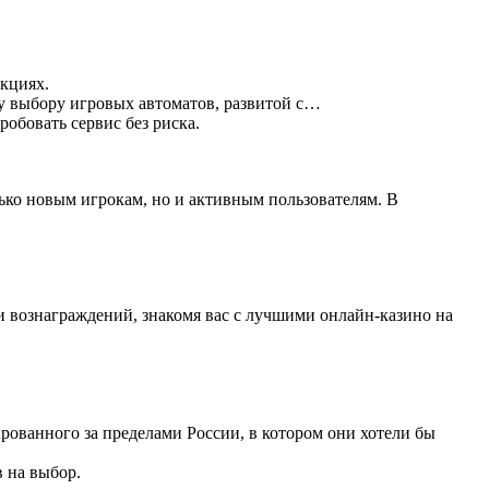
акциях.
му выбору игровых автоматов, развитой с…
обовать сервис без риска.
ько новым игрокам, но и активным пользователям. В
и вознаграждений, знакомя вас с лучшими онлайн-казино на
ованного за пределами России, в котором они хотели бы
 на выбор.