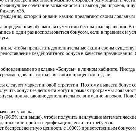
т наилучшее сочетание возможностей и выгод для игроков, ищу
йджеру x35.
раждения, который онлайн-казино предлагают своим лояльным 
лена определенная обещанная сумма или бесплатные вращения. В 
пись и один раз воспользоваться бонусом, если в правилах и ус
нуса.
ницы, чтобы предлагать дополнительные акции своим существую
предоставление бездепозитного бонуса в качестве празднован
и обновлениями во вкладке «Бонусы» в личном кабинете. Иногда
а рекомендованы слоты с высоким процентом отдачи.
ы следуют маркетинговой стратегии. Поэтому вывести бонус со 
олучить бонус без депозита могут в рамках программы лояльно
бонусы, привлекающие дополнительное внимание игроков. Под
аясь их увлечь.
P) (96.5% или выше), чтобы получить наилучшие математически
 данные или пройти верификацию, если это требуется.
т беспрецедентную ценность с 1000% приветственным бонусом 