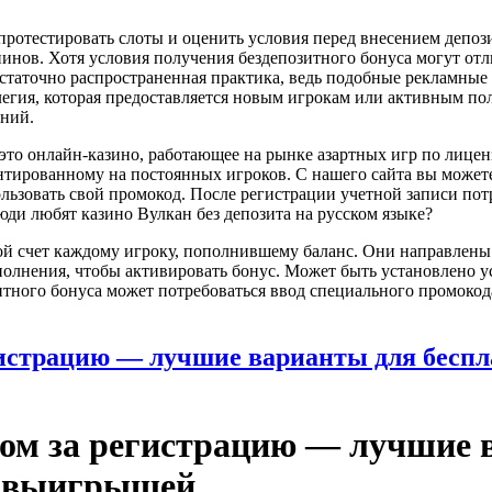
протестировать слоты и оценить условия перед внесением депоз
нов. Хотя условия получения бездепозитного бонуса могут отли
остаточно распространенная практика, ведь подобные рекламные
егия, которая предоставляется новым игрокам или активным пол
ений.
это онлайн-казино, работающее на рынке азартных игр по лицен
нтированному на постоянных игроков. С нашего сайта вы может
ользовать свой промокод. После регистрации учетной записи пот
и любят казино Вулкан без депозита на русском языке?
ой счет каждому игроку, пополнившему баланс. Они направлены
олнения, чтобы активировать бонус. Может быть установлено у
зитного бонуса может потребоваться ввод специального промокод
гистрацию — лучшие варианты для беспл
сом за регистрацию — лучшие 
х выигрышей