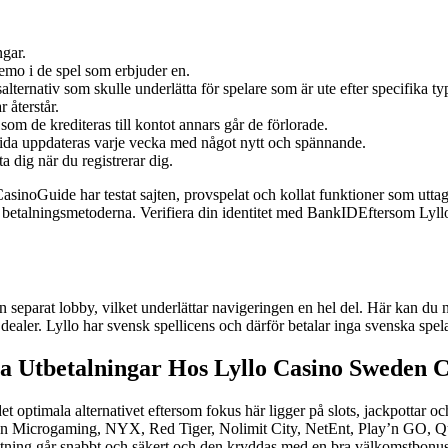
ngar.
demo i de spel som erbjuder en.
lternativ som skulle underlätta för spelare som är ute efter specifika ty
 återstår.
om de krediteras till kontot annars går de förlorade.
sida uppdateras varje vecka med något nytt och spännande.
a dig när du registrerar dig.
. CasinoGuide har testat sajten, provspelat och kollat funktioner som utta
a betalningsmetoderna. Verifiera din identitet med BankIDEftersom Lyllo 
 separat lobby, vilket underlättar navigeringen en hel del. Här kan du n
ealer. Lyllo har svensk spellicens och därför betalar inga svenska spelar
ba Utbetalningar Hos Lyllo Casino Sweden 
t optimala alternativet eftersom fokus här ligger på slots, jackpottar o
l från Microgaming, NYX, Red Tiger, Nolimit City, NetEnt, Play’n GO, Qu
nsättning går snabbt och säkert och den kryddas med en bra välkomstbonus