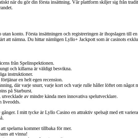
iskt när du gör din första insättning. Vår plattform skiljer sig från tradi
randet.
tan konto. Första insättningen och registreringen är ihopslagen till en
ärt att nämna. Du hittar nämligen Lyllo+ Jackpott som är casinots exklu
icens från Spelinspektionen.
tungt och killarna är väldigt besvikna.
ga instruktioner.
förtjänar en helt egen recension.
änning, där varje snurr, varje kort och varje rulle håller löftet om något 
ins på Starburst.
rm, utvecklade av mindre kända men innovativa spelutvecklare.
h liveodds.
ånger. I mitt tycke är Lyllo Casino en attraktiv spelsajt med ett variera
å.
 att spelarna kommer tillbaka för mer.
hans att vinna!