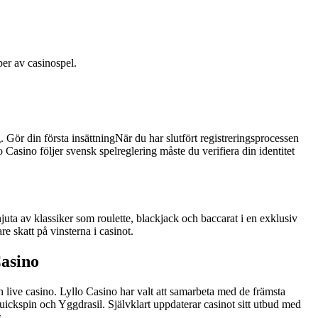
per av casinospel.
g. Gör din första insättningNär du har slutfört registreringsprocessen
Casino följer svensk spelreglering måste du verifiera din identitet
juta av klassiker som roulette, blackjack och baccarat i en exklusiv
e skatt på vinsterna i casinot.
Casino
ch live casino. Lyllo Casino har valt att samarbeta med de främsta
ickspin och Yggdrasil. Självklart uppdaterar casinot sitt utbud med
.