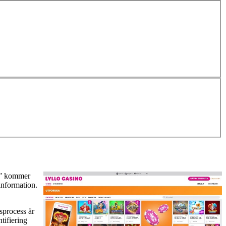
la” kommer
information.
sprocess är
tifiering