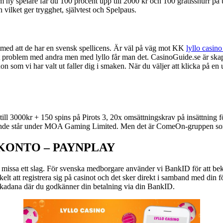
m ny spelare får du 100 procent upp till 2000 kr och 100 gratissnurr p
n vilket ger trygghet, självtest och Spelpaus.
ch med att de har en svensk spellicens. Är väl på väg mot KK
lyllo casin
haft problem med andra men med lyllo får man det. CasinoGuide.se är sk
non som vi har valt ut faller dig i smaken. När du väljer att klicka på e
p till 3000kr + 150 spins på Pirots 3, 20x omsättningskrav på insättning
tfarande står under MOA Gaming Limited. Men det är ComeOn-gruppen so
 KONTO – PAYNPLAY
tt missa ett slag. För svenska medborgare använder vi BankID för att bekr
lt att registrera sig på casinot och det sker direkt i samband med din fö
 likadana där du godkänner din betalning via din BankID.