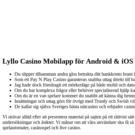
Lyllo Casino Mobilapp för Android & iOS
Du slipper tillsamman andra glos betrakta ditt bankkonto brant 
Som ett Pay N Play Casino garanteras snabba uttag direkt till b
Jag hade dock föredragit ett mörkerläge på både mobil och dator,
Om du har komplexa frågor eller behöver specialiserad hjälp kan
Om du är en van spelare kommer du snabbt att känna dig hem
Insättningar och uttag görs för övrigt med Trustly och Swish v
De kallar sig själva Sveriges bästa nätcasino och erbjuder casin
Vi strävar alltid efter att presentera material på sajten på ett rättvist
undersökningar och åsikter. Vi månar om att våra användare ska få så bre
spelautomater, casinospel och live casino.