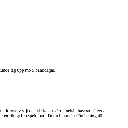
m kunde tag upp mo 5 bankdagar.
en informativ sajt och vi skapar vårt innehåll baserat på egna
 riktigt bra spelutbud där du hittar allt från betting till