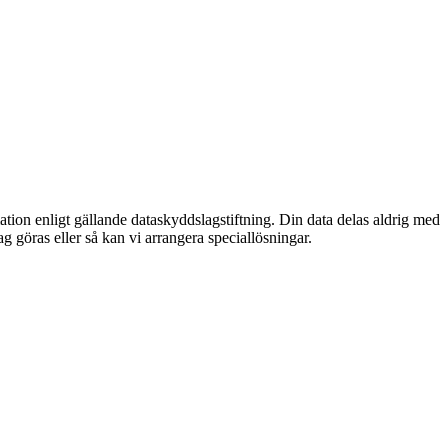
mation enligt gällande dataskyddslagstiftning. Din data delas aldrig med
g göras eller så kan vi arrangera speciallösningar.