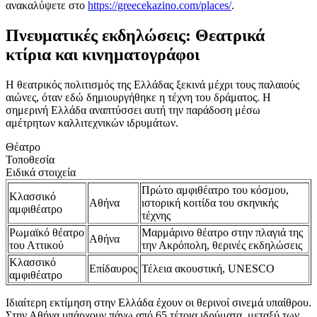
ανακαλύψετε στο
https://greecekazino.com/places/
.
Πνευματικές εκδηλώσεις: Θεατρικά
κτίρια και κινηματογράφοι
Η θεατρικός πολιτισμός της Ελλάδας ξεκινά μέχρι τους παλαιούς
αιώνες, όταν εδώ δημιουργήθηκε η τέχνη του δράματος. Η
σημερινή Ελλάδα αναπτύσσει αυτή την παράδοση μέσω
αμέτρητων καλλιτεχνικών ιδρυμάτων.
Θέατρο
Τοποθεσία
Ειδικά στοιχεία
Πρώτο αμφιθέατρο του κόσμου,
Κλασσικό
Αθήνα
ιστορική κοιτίδα του σκηνικής
αμφιθέατρο
τέχνης
Ρωμαϊκό θέατρο
Μαρμάρινο θέατρο στην πλαγιά της
Αθήνα
του Αττικού
την Ακρόπολη, θερινές εκδηλώσεις
Κλασσικό
Επίδαυρος
Τέλεια ακουστική, UNESCO
αμφιθέατρο
Ιδιαίτερη εκτίμηση στην Ελλάδα έχουν οι θερινοί σινεμά υπαίθρου.
Στην Αθήνα υπάρχουν πάνω από 65 τέτοια ιδρύματα, μεταξύ των