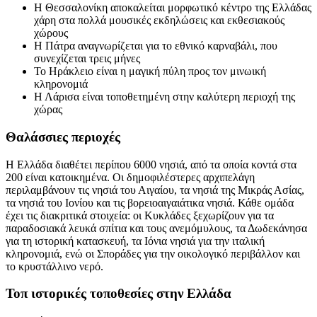
Η Θεσσαλονίκη αποκαλείται μορφωτικό κέντρο της Ελλάδας
χάρη στα πολλά μουσικές εκδηλώσεις και εκθεσιακούς
χώρους
Η Πάτρα αναγνωρίζεται για το εθνικό καρναβάλι, που
συνεχίζεται τρεις μήνες
Το Ηράκλειο είναι η μαγική πύλη προς τον μινωική
κληρονομιά
Η Λάρισα είναι τοποθετημένη στην καλύτερη περιοχή της
χώρας
Θαλάσσιες περιοχές
Η Ελλάδα διαθέτει περίπου 6000 νησιά, από τα οποία κοντά στα
200 είναι κατοικημένα. Οι δημοφιλέστερες αρχιπελάγη
περιλαμβάνουν τις νησιά του Αιγαίου, τα νησιά της Μικράς Ασίας,
τα νησιά του Ιονίου και τις βορειοαιγαιάτικα νησιά. Κάθε ομάδα
έχει τις διακριτικά στοιχεία: οι Κυκλάδες ξεχωρίζουν για τα
παραδοσιακά λευκά σπίτια και τους ανεμόμυλους, τα Δωδεκάνησα
για τη ιστορική κατασκευή, τα Ιόνια νησιά για την ιταλική
κληρονομιά, ενώ οι Σποράδες για την οικολογικό περιβάλλον και
το κρυστάλλινο νερό.
Τοπ ιστορικές τοποθεσίες στην Ελλάδα