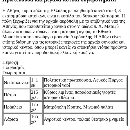
Η Αθήνα, κύρια πόλη της Ελλάδας με πληθυσμό κοντά στα 3, 8
εκατομμύρια κατοίκων, είναι η κοιτίδα του δυτικού πολιτισμού. Η
πόλη ξεχωρίζει για την αρχαία ακρόπολη με το επιβλητικό ναό της
Αθηνάς, που τοποθετείται χρονικά στον V αιώνα π. Χ. Μεταξύ
άλλων ιστορικών τόπων είναι η ιστορική αγορά, το Εθνικό
Μουσείο και το καινούργιο μουσείο Ακρόπολης. Η Αθήνα είναι
επίσης διάσημη για τις ιστορικές περιοχές της αρχαία συνοικία και
ιστορικό κέντρο, όπου μπορεί κανείς να αποκτήσει ντόπια προϊόντα
και να γευτεί την παραδοσιακή ελληνική κουζίνα.
Περιοχή
Πληθυσμός
Γνωρίσματα
1, 1
Πολιτιστική πρωτεύουσα, Λευκός Πύργος,
Θεσσαλονίκη
εκ.
ιστορικοί ναοί
215
Κύριος λιμένας, παραδοσιακές γιορτές,
Πάτρα
χιλ.
ιστορικό θέατρο
175
Ηράκλειο
Μητρόπολη Κρήτης, Μινωικό παλάτι
χιλ.
165
Λάρισα
Αγροτικό κέντρο, παλαιό θεατρικό μνημείο
χιλ.