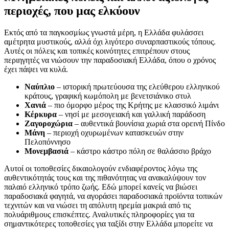
περιοχές, που μας ελκύουν
Εκτός από τα παγκοσμίως γνωστά μέρη, η Ελλάδα φυλάσσει
αμέτρητα μυστικούς, αλλά όχι λιγότερο συναρπαστικούς τόπους.
Αυτές οι πόλεις και τοπικές κοινότητες επιτρέπουν στους
περιηγητές να νιώσουν την παραδοσιακή Ελλάδα, όπου ο χρόνος
έχει πάψει να κυλά.
Ναύπλιο
– ιστορική πρωτεύουσα της ελεύθερου ελληνικού
κράτους, γραφική κωμόπολη με βενετσιάνικο στυλ
Χανιά
– πιο όμορφο μέρος της Κρήτης με κλασσικό λιμάνι
Κέρκυρα
– νησί με μεσογειακή και γαλλική παράδοση
Ζαγοροχώρια
– αυθεντικά βουνίσια χωριά στα ορεινή Πίνδο
Μάνη
– περιοχή οχυρωμένων κατασκευών στην
Πελοπόννησο
Μονεμβασιά
– κάστρο κάστρο πόλη σε θαλάσσιο βράχο
Αυτοί οι τοποθεσίες δικαιολογούν ενδιαφέροντος λόγω της
αυθεντικότητάς τους και της πιθανότητας να ανακαλύψουν τον
παλαιό ελληνικό τρόπο ζωής. Εδώ μπορεί κανείς να βιώσει
παραδοσιακά φαγητά, να αγοράσει παραδοσιακά προϊόντα τοπικών
τεχνιτών και να νιώσει τη απόλυτη ηρεμία μακριά από τις
πολυάριθμους επισκέπτες. Αναλυτικές πληροφορίες για τα
σημαντικότερες τοποθεσίες για ταξίδι στην Ελλάδα μπορείτε να