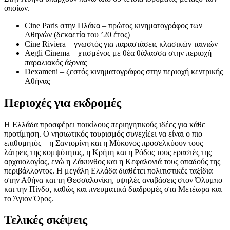
οποίων.
Cine Paris στην Πλάκα – πρώτος κινηματογράφος των
Αθηνών (δεκαετία του ’20 έτος)
Cine Riviera – γνωστός για παραστάσεις κλασικών ταινιών
Aegli Cinema – χτισμένος με θέα θάλασσα στην περιοχή
παραλιακός άξονας
Dexameni – ζεστός κινηματογράφος στην περιοχή κεντρικής
Αθήνας
Περιοχές για εκδρομές
Η Ελλάδα προσφέρει ποικίλους περιηγητικούς ιδέες για κάθε
προτίμηση. Ο νησιωτικός τουρισμός συνεχίζει να είναι ο πιο
επιθυμητός – η Σαντορίνη και η Μύκονος προσελκύουν τους
λάτρεις της κομψότητας, η Κρήτη και η Ρόδος τους εραστές της
αρχαιολογίας, ενώ η Ζάκυνθος και η Κεφαλονιά τους οπαδούς της
περιβάλλοντος. Η μεγάλη Ελλάδα διαθέτει πολιτιστικές ταξίδια
στην Αθήνα και τη Θεσσαλονίκη, υψηλές αναβάσεις στον Όλυμπο
και την Πίνδο, καθώς και πνευματικά διαδρομές στα Μετέωρα και
το Άγιον Όρος.
Τελικές σκέψεις