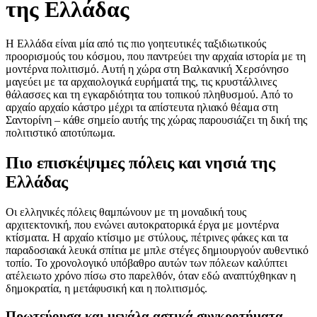
της Ελλάδας
Η Ελλάδα είναι μία από τις πιο γοητευτικές ταξιδιωτικούς
προορισμούς του κόσμου, που παντρεύει την αρχαία ιστορία με τη
μοντέρνα πολιτισμό. Αυτή η χώρα στη Βαλκανική Χερσόνησο
μαγεύει με τα αρχαιολογικά ευρήματά της, τις κρυστάλλινες
θάλασσες και τη εγκαρδιότητα του τοπικού πληθυσμού. Από το
αρχαίο αρχαίο κάστρο μέχρι τα απίστευτα ηλιακό θέαμα στη
Σαντορίνη – κάθε σημείο αυτής της χώρας παρουσιάζει τη δική της
πολιτιστικό αποτύπωμα.
Πιο επισκέψιμες πόλεις και νησιά της
Ελλάδας
Οι ελληνικές πόλεις θαμπώνουν με τη μοναδική τους
αρχιτεκτονική, που ενώνει αυτοκρατορικά έργα με μοντέρνα
κτίσματα. Η αρχαίο κτίσιμο με στύλους, πέτρινες φάκες και τα
παραδοσιακά λευκά σπίτια με μπλε στέγες δημιουργούν αυθεντικό
τοπίο. Το χρονολογικό υπόβαθρο αυτών των πόλεων καλύπτει
ατέλειωτο χρόνο πίσω στο παρελθόν, όταν εδώ αναπτύχθηκαν η
δημοκρατία, η μετάφυσική και η πολιτισμός.
Πρωτεύουσα και μεγάλα αστικά συγκροτήματα