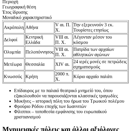
Περιοχή
Γεωγραφική θέση
Έτος ίδρυσης
Μοναδικό χαρακτηριστικό
V αι. Π.
Την εξερευνούν 3 εκ.
Ακρόπολη
Αθήνα
Χ.
Τουρίστες ετησίως
Κεντρική
VIII αι.
Λέγονταν μέσον του
Δελφοί
Ελλάδα
Π. Χ.
κόσμου
VIII αι.
Πατρίδα των αρχαίων
Ολυμπία
Πελοπόννησος
Π. Χ.
αθλητικών αγώνων
24 ιερές μονές σε πετρώδεις
Μετέωρα
Θεσσαλία
XIV αι.
σχηματισμούς
2000 π.
Κνωσσός
Κρήτη
Κύριο αρχαίο παλάτι
Χ.
Επίδαυρος με το παλαιό θεατρικό μνημείό του, όπου
εξακολουθούν να παρουσιάζονται κλασσικές τραγωδίες
Μυκήνες – ιστορική πόλη του ήρωα του Τρωικού πολέμου
Φρούριο Ρόδου εποχής των Ιωαννιτών
Φίλιπποι – τοποθεσία εμφάνισης του ευρωπαϊκού
χριστιανισμού
Μνημειακές πόλεις και άλλοι αξιόλογες