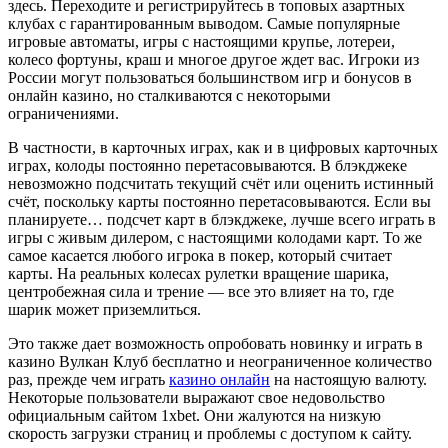
здесь. Переходите и регистрируйтесь в топовых азартных
клубах с гарантированным выводом. Самые популярные
игровые автоматы, игры с настоящими крупье, лотереи,
колесо фортуны, краш и многое другое ждет вас. Игроки из
России могут пользоваться большинством игр и бонусов в
онлайн казино, но сталкиваются с некоторыми
ограничениями.
В частности, в карточных играх, как и в цифровых карточных
играх, колоды постоянно перетасовываются. В блэкджеке
невозможно подсчитать текущий счёт или оценить истинный
счёт, поскольку карты постоянно перетасовываются. Если вы
планируете… подсчет карт в блэкджеке, лучше всего играть в
игры с живым дилером, с настоящими колодами карт. То же
самое касается любого игрока в покер, который считает
карты. На реальных колесах рулетки вращение шарика,
центробежная сила и трение — все это влияет на то, где
шарик может приземлиться.
Это также дает возможность опробовать новинку и играть в
казино Вулкан Клуб бесплатно и неограниченное количество
раз, прежде чем играть
казино онлайн
на настоящую валюту.
Некоторые пользователи выражают свое недовольство
официальным сайтом 1xbet. Они жалуются на низкую
скорость загрузки страниц и проблемы с доступом к сайту.