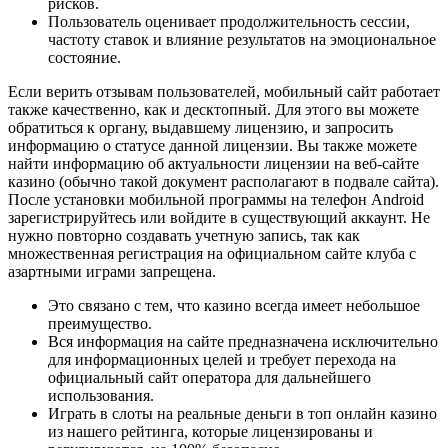
рисков.
Пользователь оценивает продолжительность сессии,
частоту ставок и влияние результатов на эмоциональное
состояние.
Если верить отзывам пользователей, мобильный сайт работает
также качественно, как и десктопный. Для этого вы можете
обратиться к органу, выдавшему лицензию, и запросить
информацию о статусе данной лицензии. Вы также можете
найти информацию об актуальности лицензии на веб-сайте
казино (обычно такой документ располагают в подвале сайта).
После установки мобильной программы на телефон Android
зарегистрируйтесь или войдите в существующий аккаунт. Не
нужно повторно создавать учетную запись, так как
множественная регистрация на официальном сайте клуба с
азартными играми запрещена.
Это связано с тем, что казино всегда имеет небольшое
преимущество.
Вся информация на сайте предназначена исключительно
для информационных целей и требует перехода на
официальный сайт оператора для дальнейшего
использования.
Играть в слоты на реальные деньги в топ онлайн казино
из нашего рейтинга, которые лицензированы и