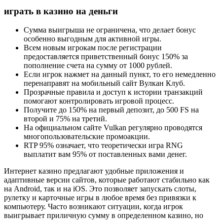
играть в казино на деньги
Сумма выигрыша не ограничена, что делает бонус
особенно выгодным для активной игры.
Всем новым игрокам после регистрации
предоставляется приветственный бонус 150% за
пополнение счета на сумму от 1000 рублей.
Если игрок нажмет на данный пункт, то его немедленно
перенаправят на мобильный сайт Вулкан Клуб.
Прозрачные правила и доступ к истории транзакций
помогают контролировать игровой процесс.
Получите до 150% на первый депозит, до 500 FS на
второй и 75% на третий.
На официальном сайте Vulkan регулярно проводятся
многопользовательские промоакции.
RTP 95% означает, что теоретически игра RNG
выплатит вам 95% от поставленных вами денег.
Интернет казино предлагают удобные приложения и
адаптивные версии сайтов, которые работают стабильно как
на Android, так и на iOS. Это позволяет запускать слоты,
рулетку и карточные игры в любое время без привязки к
компьютеру. Часто возникают ситуации, когда игрок
выигрывает приличную сумму в определенном казино, но