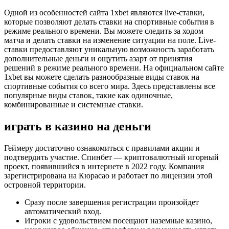
Одной из особенностей сайта 1xbet являются live-ставки,
которые позволяют делать ставки на спортивные события в
режиме реального времени. Вы можете следить за ходом
матча и делать ставки на изменение ситуации на поле. Live-
ставки предоставляют уникальную возможность заработать
дополнительные деньги и ощутить азарт от принятия
решений в режиме реального времени. На официальном сайте
1xbet вы можете сделать разнообразные виды ставок на
спортивные события со всего мира. Здесь представлены все
популярные виды ставок, такие как одиночные,
комбинированные и системные ставки.
играть в казино на деньги
Геймеру достаточно ознакомиться с правилами акции и
подтвердить участие. Спинбет — криптовалютный игорный
проект, появившийся в интернете в 2022 году. Компания
зарегистрирована на Кюрасао и работает по лицензии этой
островной территории.
Сразу после завершения регистрации произойдет
автоматический вход.
Игроки с удовольствием посещают наземные казино,