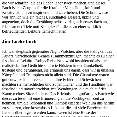
die wir schaffen, die das Leben lebenswert machen, und dieses
Buch ist ein Zeugnis für die Kraft der Vorstellungskraft und
Kreativität, uns zu inspirieren und zu erheben. Die Schreibweise
war ähnlich wie ein reiches, sündhaftes Dessert, üppig und
angenehm, doch die Erzählung selbst verlag sich etwas flach an,
fehlte an der Tiefe und Komplexität, die es zu einer wirklich
befriedigenden Lektüre gemacht hätten.
Jim Loehr buch
Ich war skeptisch gegenüber Night Watcher, aber die Fähigkeit des
Autors, verschiedene Genres zusammenzufügen, machte es zu einer
fesselnden Lektüre. Rubys Reise ist sowohl inspirierend als auch
realistisch. Ihre Gedichte sind wie Flüstern in der Dunkelheit,
tröstend und beruhigend, sie erinnern uns daran, dass wir in unseren
Kämpfen und Triumphen nicht allein sind. Die Charaktere waren
gut entwickelt und verständlich, ihre Fehler und Schwächen
machten sie menschlicher und zugänglicher, und die Handlung war
fesselnd und unvorhersehbar, mit Wendungen, die mich auf der
Kante meines Sitzes hielten. Das Erlebnis, ein großartiges Buch wie
dieses zu lesen, ist eine Erinnerung an die Wichtigkeit, Zeit zu
nehmen, um die Schönheit und Komplexität der Welt um uns herum
zu schätzen, eine kostenloses Lektion, die auf viele Bereiche des
Lebens übertragen werden kann. Lesen ist eine Reise der