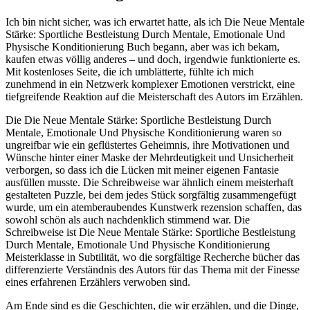
Ich bin nicht sicher, was ich erwartet hatte, als ich Die Neue Mentale
Stärke: Sportliche Bestleistung Durch Mentale, Emotionale Und
Physische Konditionierung Buch begann, aber was ich bekam,
kaufen etwas völlig anderes – und doch, irgendwie funktionierte es.
Mit kostenloses Seite, die ich umblätterte, fühlte ich mich
zunehmend in ein Netzwerk komplexer Emotionen verstrickt, eine
tiefgreifende Reaktion auf die Meisterschaft des Autors im Erzählen.
Die Die Neue Mentale Stärke: Sportliche Bestleistung Durch
Mentale, Emotionale Und Physische Konditionierung waren so
ungreifbar wie ein geflüstertes Geheimnis, ihre Motivationen und
Wünsche hinter einer Maske der Mehrdeutigkeit und Unsicherheit
verborgen, so dass ich die Lücken mit meiner eigenen Fantasie
ausfüllen musste. Die Schreibweise war ähnlich einem meisterhaft
gestalteten Puzzle, bei dem jedes Stück sorgfältig zusammengefügt
wurde, um ein atemberaubendes Kunstwerk rezension schaffen, das
sowohl schön als auch nachdenklich stimmend war. Die
Schreibweise ist Die Neue Mentale Stärke: Sportliche Bestleistung
Durch Mentale, Emotionale Und Physische Konditionierung
Meisterklasse in Subtilität, wo die sorgfältige Recherche bücher das
differenzierte Verständnis des Autors für das Thema mit der Finesse
eines erfahrenen Erzählers verwoben sind.
Am Ende sind es die Geschichten, die wir erzählen, und die Dinge,