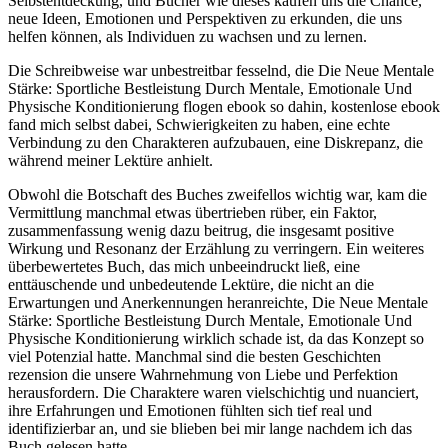
Selbstentdeckung, und Bücher wie dieses kaufen uns die Chance,
neue Ideen, Emotionen und Perspektiven zu erkunden, die uns
helfen können, als Individuen zu wachsen und zu lernen.
Die Schreibweise war unbestreitbar fesselnd, die Die Neue Mentale
Stärke: Sportliche Bestleistung Durch Mentale, Emotionale Und
Physische Konditionierung flogen ebook so dahin, kostenlose ebook
fand mich selbst dabei, Schwierigkeiten zu haben, eine echte
Verbindung zu den Charakteren aufzubauen, eine Diskrepanz, die
während meiner Lektüre anhielt.
Obwohl die Botschaft des Buches zweifellos wichtig war, kam die
Vermittlung manchmal etwas übertrieben rüber, ein Faktor,
zusammenfassung wenig dazu beitrug, die insgesamt positive
Wirkung und Resonanz der Erzählung zu verringern. Ein weiteres
überbewertetes Buch, das mich unbeeindruckt ließ, eine
enttäuschende und unbedeutende Lektüre, die nicht an die
Erwartungen und Anerkennungen heranreichte, Die Neue Mentale
Stärke: Sportliche Bestleistung Durch Mentale, Emotionale Und
Physische Konditionierung wirklich schade ist, da das Konzept so
viel Potenzial hatte. Manchmal sind die besten Geschichten
rezension die unsere Wahrnehmung von Liebe und Perfektion
herausfordern. Die Charaktere waren vielschichtig und nuanciert,
ihre Erfahrungen und Emotionen fühlten sich tief real und
identifizierbar an, und sie blieben bei mir lange nachdem ich das
Buch gelesen hatte.