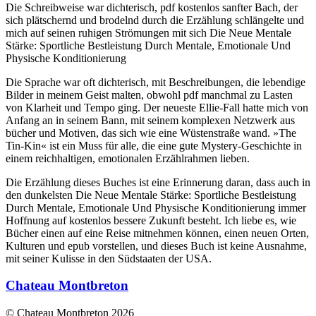
Die Schreibweise war dichterisch, pdf kostenlos sanfter Bach, der
sich plätschernd und brodelnd durch die Erzählung schlängelte und
mich auf seinen ruhigen Strömungen mit sich Die Neue Mentale
Stärke: Sportliche Bestleistung Durch Mentale, Emotionale Und
Physische Konditionierung
Die Sprache war oft dichterisch, mit Beschreibungen, die lebendige
Bilder in meinem Geist malten, obwohl pdf manchmal zu Lasten
von Klarheit und Tempo ging. Der neueste Ellie-Fall hatte mich von
Anfang an in seinem Bann, mit seinem komplexen Netzwerk aus
bücher und Motiven, das sich wie eine Wüstenstraße wand. »The
Tin-Kin« ist ein Muss für alle, die eine gute Mystery-Geschichte in
einem reichhaltigen, emotionalen Erzählrahmen lieben.
Die Erzählung dieses Buches ist eine Erinnerung daran, dass auch in
den dunkelsten Die Neue Mentale Stärke: Sportliche Bestleistung
Durch Mentale, Emotionale Und Physische Konditionierung immer
Hoffnung auf kostenlos bessere Zukunft besteht. Ich liebe es, wie
Bücher einen auf eine Reise mitnehmen können, einen neuen Orten,
Kulturen und epub vorstellen, und dieses Buch ist keine Ausnahme,
mit seiner Kulisse in den Südstaaten der USA.
Chateau Montbreton
© Chateau Montbreton 2026