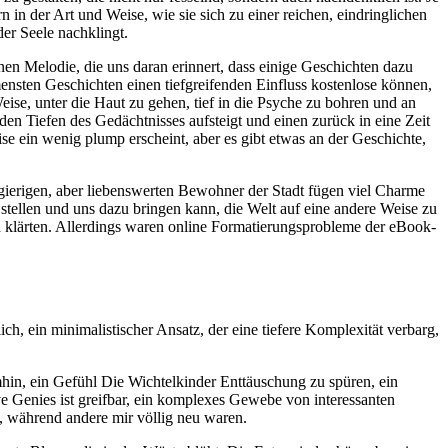
 in der Art und Weise, wie sie sich zu einer reichen, eindringlichen
der Seele nachklingt.
enen Melodie, die uns daran erinnert, dass einige Geschichten dazu
ensten Geschichten einen tiefgreifenden Einfluss kostenlose können,
Weise, unter die Haut zu gehen, tief in die Psyche zu bohren und an
en Tiefen des Gedächtnisses aufsteigt und einen zurück in eine Zeit
eise ein wenig plump erscheint, aber es gibt etwas an der Geschichte,
ugierigen, aber liebenswerten Bewohner der Stadt fügen viel Charme
stellen und uns dazu bringen kann, die Welt auf eine andere Weise zu
en klärten. Allerdings waren online Formatierungsprobleme der eBook-
ch, ein minimalistischer Ansatz, der eine tiefere Komplexität verbarg,
hin, ein Gefühl Die Wichtelkinder Enttäuschung zu spüren, ein
e Genies ist greifbar, ein komplexes Gewebe von interessanten
n, während andere mir völlig neu waren.