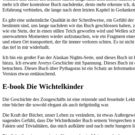
mehr ich über kostenlose Buch nachdenke, desto mehr erkenne ich, dass
Erfahrung verbinden, die lange nach dem letzten Kapitel in Gedanken 
Es gibt eine unheimliche Qualität in der Schreibweise, ein Gefühl der
bestimmt sind, uns lange nachdem wir das Buch geschlossen haben, zu
wie ein Stein, der in einen stillen Teich geworfen wird und Wellen sch
unerwarteten Momenten wieder aufzutauchen, wie ein Fragment eines Li
und einen Ort transportiert, der für immer verloren schien. Es ist nic
das tief in mir widerhallt.
Ich bin ein großer Fan der Alaskan Nights-Serie, und dieses Buch is
hinzu. Ich erwarte Averys Geschichte mit Spannung. Dieses Buch ist e
betrachten. Dieses Buch über Pythagoras ist ein Schatz an Informatio
Version etwas enttäuschend.
E-book Die Wichtelkinder
Die Geschichte des Zoogeschäfts ist eine reizende und fesselnde Lektü
eine bücher die sowohl elegant als auch tiefgründig war.
Die Kraft der Bücher, unser Leben zu verändern, ist etwas Außergewö
nagendes Gefühl, dass Die Wichtelkinder Buch seinem Versprechen nic
Fakten und Trivialitäten, das mich aufklärte und nach mehr hungern l