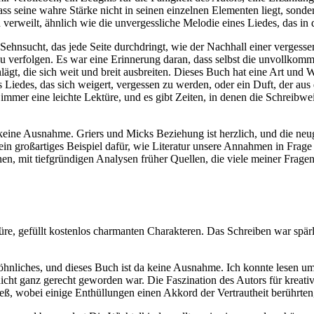
 seine wahre Stärke nicht in seinen einzelnen Elementen liegt, sondern
verweilt, ähnlich wie die unvergessliche Melodie eines Liedes, das in 
 Sehnsucht, das jede Seite durchdringt, wie der Nachhall einer vergess
 verfolgen. Es war eine Erinnerung daran, dass selbst die unvollkomm
lägt, die sich weit und breit ausbreiten. Dieses Buch hat eine Art und 
edes, das sich weigert, vergessen zu werden, oder ein Duft, der aus d
ht immer eine leichte Lektüre, und es gibt Zeiten, in denen die Schreibw
t keine Ausnahme. Griers und Micks Beziehung ist herzlich, und die ne
in großartiges Beispiel dafür, wie Literatur unsere Annahmen in Frage 
nen, mit tiefgründigen Analysen früher Quellen, die viele meiner Frag
re, gefüllt kostenlos charmanten Charakteren. Das Schreiben war spärli
hnliches, und dieses Buch ist da keine Ausnahme. Ich konnte lesen um
ht ganz gerecht geworden war. Die Faszination des Autors für kreativ
ieß, wobei einige Enthüllungen einen Akkord der Vertrautheit berührte