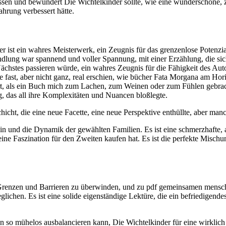
en und bewundert Die Wichtelkinder sollte, wie eine wunderschöne, zar
ahrung verbessert hätte.
r ist ein wahres Meisterwerk, ein Zeugnis für das grenzenlose Potenzia
ndlung war spannend und voller Spannung, mit einer Erzählung, die s
ächstes passieren würde, ein wahres Zeugnis für die Fähigkeit des Auto
die fast, aber nicht ganz, real erschien, wie bücher Fata Morgana am H
rt, als ein Buch mich zum Lachen, zum Weinen oder zum Fühlen gebracht
, das all ihre Komplexitäten und Nuancen bloßlegte.
hicht, die eine neue Facette, eine neue Perspektive enthüllte, aber manc
izin und die Dynamik der gewählten Familien. Es ist eine schmerzhafte,
d eine Faszination für den Zweiten kaufen hat. Es ist die perfekte Misc
t, Grenzen und Barrieren zu überwinden, und zu pdf gemeinsamen mensc
en. Es ist eine solide eigenständige Lektüre, die ein befriedigendes
n so mühelos ausbalancieren kann, Die Wichtelkinder für eine wirklich