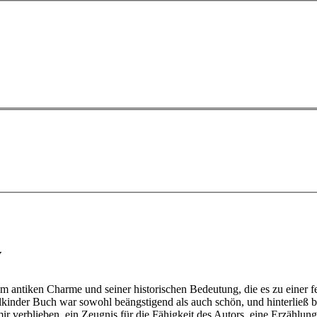
w
em antiken Charme und seiner historischen Bedeutung, die es zu einer f
lkinder Buch war sowohl beängstigend als auch schön, und hinterließ b
rblieben, ein Zeugnis für die Fähigkeit des Autors, eine Erzählung zu