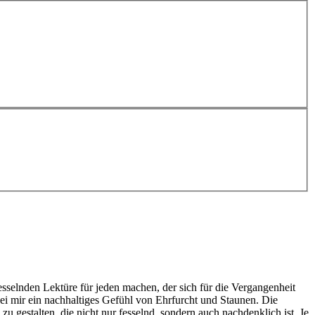
esselnden Lektüre für jeden machen, der sich für die Vergangenheit
ei mir ein nachhaltiges Gefühl von Ehrfurcht und Staunen. Die
 gestalten, die nicht nur fesselnd, sondern auch nachdenklich ist. Je