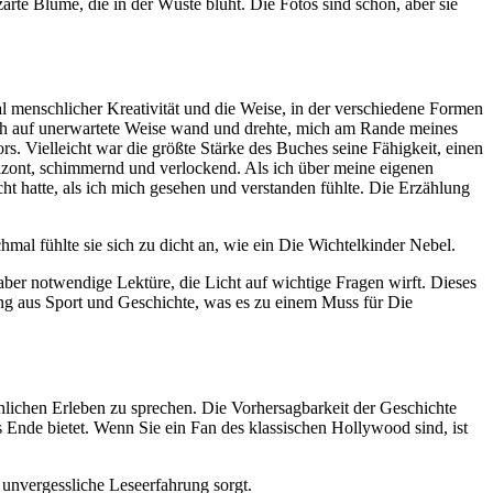
te Blume, die in der Wüste blüht. Die Fotos sind schön, aber sie
l menschlicher Kreativität und die Weise, in der verschiedene Formen
ich auf unerwartete Weise wand und drehte, mich am Rande meines
rs. Vielleicht war die größte Stärke des Buches seine Fähigkeit, einen
orizont, schimmernd und verlockend. Als ich über meine eigenen
 hatte, als ich mich gesehen und verstanden fühlte. Die Erzählung
hmal fühlte sie sich zu dicht an, wie ein Die Wichtelkinder Nebel.
 aber notwendige Lektüre, die Licht auf wichtige Fragen wirft. Dieses
hung aus Sport und Geschichte, was es zu einem Muss für Die
hlichen Erleben zu sprechen. Die Vorhersagbarkeit der Geschichte
 Ende bietet. Wenn Sie ein Fan des klassischen Hollywood sind, ist
 unvergessliche Leseerfahrung sorgt.