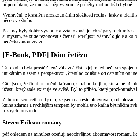
připomínkou, že i nejkrásněji vytvořené příběhy mohou být chybné.
Vyprávění je krásným prozkoumáním složitosti rodiny, lásky a identity,
něco zvláštního.
Postavy byly dobře vyvinuté a vztahované, jejich zápasy a triumfy se c
si myslím, že bude rezonovat s čtenáři, kteří jsou vášniví o jídle a ku
neočekávanou vrstvu.
[E-Book, PDF] Dóm řetězů
Tato kniha byla prostě šíleně zábavná číst, s jejím jedinečným spoje
unikátním hlasem a perspektivou, čtení ho odlišuje od ostatních onlin
Cítil jsem, že čtu dílo umění, krásnou, složitou krajinu, která mě př
úžasu, který stále existuje ve světě. Byl to příběh, který prozkoumáva
Zatímco jsem četl, cítil jsem, že jsem na cestě objevování, odhalován
kniha zdarma a rychlejším tempem by mohla tato kniha být něčím zvláštn
různých prostředí.
Steven Erikson romány
pdf ohledem na minulost oceňuji neochvějnou zkoumavost románu lids