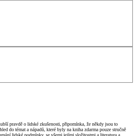
lubší pravdě o lidské zkušenosti, připomínka, že někdy jsou to
 pohled do témat a nápadů, které byly na kniha zdarma pouze stručně
ní lidské podmínky, se všemi jejími složitostmi a literatura a