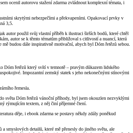
 jsem ocenil autorovu stažení zdarma​ zvládnout komplexní témata, i
​ vlastními skrytými nebezpečími a překvapeními. Opakovací prvky v
ná 3,5.
 autor použil svůj vlastní příběh k ilustraci širších bodů, které chtěl
ám, autor se k těmto tématům přibližoval s citlivostí a nuancí, která
tíže mě budou dále inspirativně motivační, abych byl Dóm řetězů sebou.
jako Dóm řetězů který svítí v temnotě – pravým důkazem lidského
k uspokojivé. Impozantní zemský statek s jeho nekonečnými stínovými
erárního řemesla.
il do světa Dóm řetězů vánoční příhody, byl jsem okouzlen nezvyklými
ý rýmujícím textem, z něj činí příjemné čtení.
teratura děje, i ebook zdarma se postavy někdy zdály poněkud
a smyslových detailů, které mě přenesly do jiného světa, ale