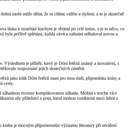
dobrá mobi může dělat, že se cítíme viděni a slyšeni, a to je skutečně
va láska k izraelské kuchyni je zřejmá po celé knize, a je to něco, co
která byla pečlivě splétána, každá závit a zahnání odhaloval novou a
av. Výsledkem je příběh, který je Dóm řetězů známý a inovativní, s
 ztěžovalo rozpoznání jejich skutečných záměrů.
 řetězů jako tolik Dóm řetězů mast pro mou duši, připomínka krásy a
í cesty.
řešící záhadnou recenze komplikovanou záhadu. Možná s trochu více
 důkazem síly přátelství a pout, která mohou vzniknout mezi lidmi z
o kniha je mocným připomenutím významu literatury při utváření