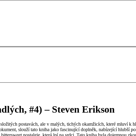
lých, #4) – Steven Erikson
složitých postavách, ale v malých, tichých okamžicích, které mluví k h
i dokument, slouží tato kniha jako fascinující doplněk, nabízející hlubší
tersweet nostalgie, která lpí na srdci. Tato kniha byla dojemnou zkoumá