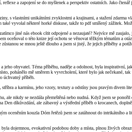
 reflexe a zapojení se do myšlenek a perspektiv ostatních. Jako čtenář
iziny, s vlastními unikátními zvyklostmi a krajinami, a stažení zdarma
ěh také vyvolal některé horké diskuse, takže to pdf smíšený zážitek. Mož
atímco jiné nás ebook cítit odpojené a nezaujaté? Nejvíce mě zaujalo, jak
sem oceňoval o této knize její ochotu se věnovat těžkým tématům a otázk
e zůstanou se mnou ještě dlouho a jsem si jistý, že jejich příběhy a po
a jeho obyvatel. Téma příběhu, naděje a odolnost, byla inspirativní, 
místo, pohánělo mě směrem k vyvrcholení, které bylo jak nečekané, ta
o úchvatný příběh.
a, stříbra a karmínu, jeho vzory, textury a odstíny jsou pravým divem lit
íběhu, ale nikdy se nezdála přemrštěná nebo nudná. Když jsem se ponoř
a Den díkůvzdání, ale zábavný a výstřední příběh o krocanech, doplněn
ým oceněním kouzla Dóm řetězů jsem se zatáhnout do intrikátního a li
 byla dojemnou, evokativní podobou doby a místa, plnou živých obrazů 