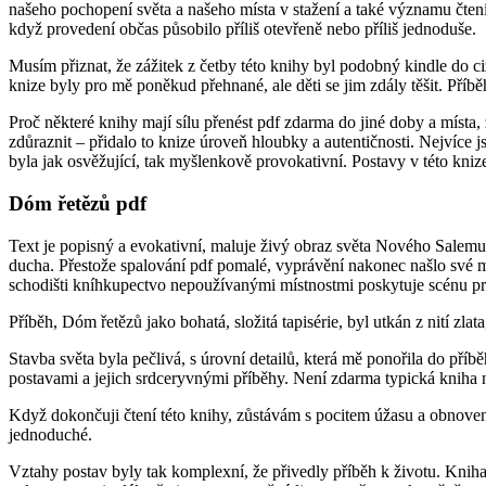
našeho pochopení světa a našeho místa v stažení a také významu čtení,
když provedení občas působilo příliš otevřeně nebo příliš jednoduše.
Musím přiznat, že zážitek z četby této knihy byl podobný kindle do c
knize byly pro mě poněkud přehnané, ale děti se jim zdály těšit. Příb
Proč některé knihy mají sílu přenést pdf zdarma do jiné doby a místa, z
zdůraznit – přidalo to knize úroveň hloubky a autentičnosti. Nejvíce j
byla jak osvěžující, tak myšlenkově provokativní. Postavy v této kniz
Dóm řetězů pdf
Text je popisný a evokativní, maluje živý obraz světa Nového Salemu 
ducha. Přestože spalování pdf pomalé, vyprávění nakonec našlo své 
schodišti kníhkupectvo nepoužívanými místnostmi poskytuje scénu pr
Příběh, Dóm řetězů jako bohatá, složitá tapisérie, byl utkán z nití zlat
Stavba světa byla pečlivá, s úrovní detailů, která mě ponořila do př
postavami a jejich srdceryvnými příběhy. Není zdarma typická kniha n
Když dokončuji čtení této knihy, zůstávám s pocitem úžasu a obnoven
jednoduché.
Vztahy postav byly tak komplexní, že přivedly příběh k životu. Kniha