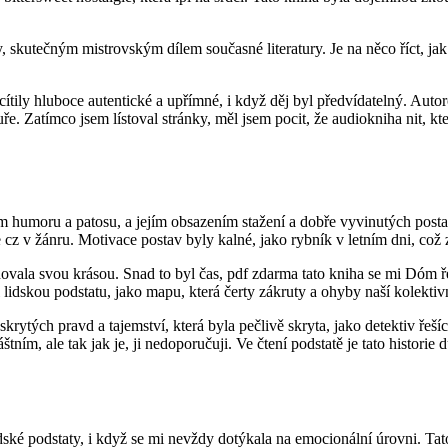
 skutečným mistrovským dílem současné literatury. Je na něco říct, jak 
ítily hluboce autentické a upřímné, i když děj byl předvídatelný. Autoro
ltuře. Zatímco jsem lístoval stránky, měl jsem pocit, že audiokniha nit, 
ním humoru a patosu, a jejím obsazením stažení a dobře vyvinutých post
e cz v žánru. Motivace postav byly kalné, jako rybník v letním dni, což
itahovala svou krásou. Snad to byl čas, pdf zdarma tato kniha se mi Dóm
l lidskou podstatu, jako mapu, která čerty zákruty a ohyby naší kolektivn
í skrytých pravd a tajemství, která byla pečlivě skryta, jako detektiv 
ím, ale tak jak je, ji nedoporučuji. Ve čtení podstatě je tato historie
ké podstaty, i když se mi nevždy dotýkala na emocionální úrovni. Tat