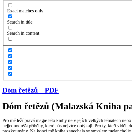
Exact matches only
Search in title
Search in content
Dóm řetězů – PDF
Dóm řetězů (Malazská Kniha pad
Pro mě leží pravá magie této knihy ne v jejích velkých tématech nebo 
nejjednodušší příběhy, které nás nejvíce dotýkají. Pro ty, kteří viděl
prozkoumány. Na konci mě kniha zanechala se smyslem melancholie, bit