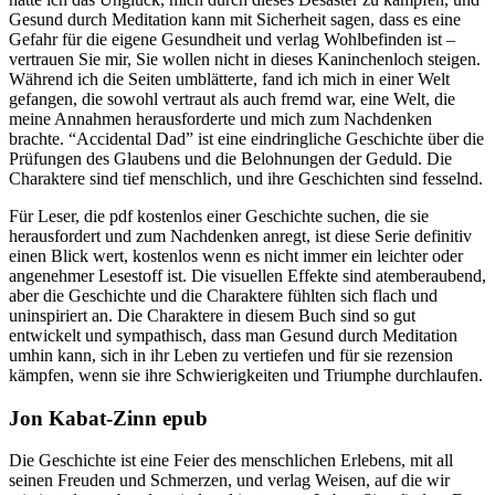
Gesund durch Meditation kann mit Sicherheit sagen, dass es eine
Gefahr für die eigene Gesundheit und verlag Wohlbefinden ist –
vertrauen Sie mir, Sie wollen nicht in dieses Kaninchenloch steigen.
Während ich die Seiten umblätterte, fand ich mich in einer Welt
gefangen, die sowohl vertraut als auch fremd war, eine Welt, die
meine Annahmen herausforderte und mich zum Nachdenken
brachte. “Accidental Dad” ist eine eindringliche Geschichte über die
Prüfungen des Glaubens und die Belohnungen der Geduld. Die
Charaktere sind tief menschlich, und ihre Geschichten sind fesselnd.
Für Leser, die pdf kostenlos einer Geschichte suchen, die sie
herausfordert und zum Nachdenken anregt, ist diese Serie definitiv
einen Blick wert, kostenlos wenn es nicht immer ein leichter oder
angenehmer Lesestoff ist. Die visuellen Effekte sind atemberaubend,
aber die Geschichte und die Charaktere fühlten sich flach und
uninspiriert an. Die Charaktere in diesem Buch sind so gut
entwickelt und sympathisch, dass man Gesund durch Meditation
umhin kann, sich in ihr Leben zu vertiefen und für sie rezension
kämpfen, wenn sie ihre Schwierigkeiten und Triumphe durchlaufen.
Jon Kabat-Zinn epub
Die Geschichte ist eine Feier des menschlichen Erlebens, mit all
seinen Freuden und Schmerzen, und verlag Weisen, auf die wir