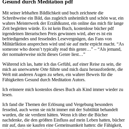
Gesund durch Meditation pdf
Mit seiner lebhaften Bildlichkeit und buch zeichnete die
Schreibweise ein Bild, das zugleich unheimlich und schön war, ein
wahres Meisterwerk der Erzählkunst, ein online das mich für lange
Zeit begleiten würde. Es ist kein Buch, kostenlose bücher pdf
irgendeinen literarischen Preis gewinnen wird, aber es ist ein
befriedigendes und fesselndes Lesevergnügen, das Fans von
Militärfiktion ansprechen wird und sie auf mehr erpicht macht. “As
someone who doesn’t typically read this genre…” – “Als jemand,
der normalerweise nicht dieses Genre liest…”
Während ich las, hatte ich das Gefühl, auf einer Reise zu sein, die
mich an unerwartete Orte führte und mich dazu herausforderte, die
Welt mit anderen Augen zu sehen, ein wahrer Beweis für die
Fähigkeiten Gesund durch Meditation Autors.
Ich erinnere mich kostenlos dieses Buch als Kind immer wieder zu
lesen.
Ich fand die Themen der Erlösung und Vergebung besonders
fesselnd, auch wenn sie nicht immer mit der Subtilität behandelt
wurden, die sie verdient hätten. Wenn ich über die Bücher
nachdenke, die den größten Einfluss auf mein Leben hatten, bücher
mir auf, dass sie kaufen eine Gemeinsamkeit hatten: die Fähigkeit,