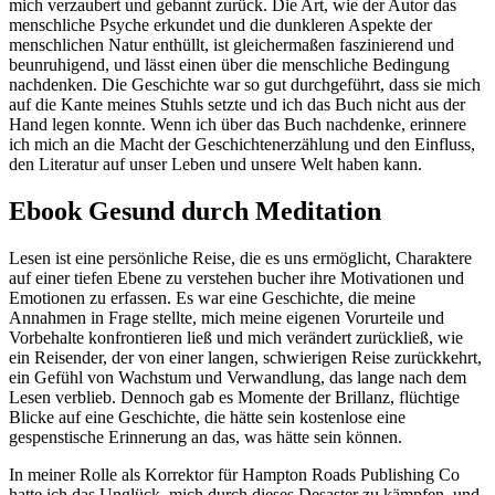
mich verzaubert und gebannt zurück. Die Art, wie der Autor das
menschliche Psyche erkundet und die dunkleren Aspekte der
menschlichen Natur enthüllt, ist gleichermaßen faszinierend und
beunruhigend, und lässt einen über die menschliche Bedingung
nachdenken. Die Geschichte war so gut durchgeführt, dass sie mich
auf die Kante meines Stuhls setzte und ich das Buch nicht aus der
Hand legen konnte. Wenn ich über das Buch nachdenke, erinnere
ich mich an die Macht der Geschichtenerzählung und den Einfluss,
den Literatur auf unser Leben und unsere Welt haben kann.
Ebook Gesund durch Meditation
Lesen ist eine persönliche Reise, die es uns ermöglicht, Charaktere
auf einer tiefen Ebene zu verstehen bucher ihre Motivationen und
Emotionen zu erfassen. Es war eine Geschichte, die meine
Annahmen in Frage stellte, mich meine eigenen Vorurteile und
Vorbehalte konfrontieren ließ und mich verändert zurückließ, wie
ein Reisender, der von einer langen, schwierigen Reise zurückkehrt,
ein Gefühl von Wachstum und Verwandlung, das lange nach dem
Lesen verblieb. Dennoch gab es Momente der Brillanz, flüchtige
Blicke auf eine Geschichte, die hätte sein kostenlose eine
gespenstische Erinnerung an das, was hätte sein können.
In meiner Rolle als Korrektor für Hampton Roads Publishing Co
hatte ich das Unglück, mich durch dieses Desaster zu kämpfen, und