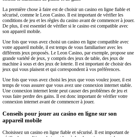
La première chose à faire est de choisir un casino en ligne fiable et
sécurisé, comme le Leon Casino. Il est important de vérifier les
conditions de jeu et les règles du casino avant de commencer à jouer.
De plus, il est essentiel de vérifier si le casino est compatible avec
son appareil mobile.
Une fois que vous avez choisi un casino en ligne compatible avec
votre appareil mobile, il est temps de vous familiariser avec les
différents jeux proposés. Le Leon Casino, par exemple, propose une
grande variété de jeux, y compris des jeux de table, des jeux de
machine à sous et des jeux de loterie. Il est important de choisir des
jeux qui vous plaisent et qui correspondent à vos préférences.
Une fois que vous avez choisi les jeux que vous voulez jouer, il est
temps de vous assurer que vous avez une connexion internet stable.
Une connexion internet lente peut causer des problèmes de jeu et
vous faire perdre des gains. Il est donc important de vérifier votre
connexion internet avant de commencer à jouer.
Conseils pour jouer au casino en ligne sur son
appareil mobile
Choisissez un casino en ligne fiable et sécurisé. Il est important de