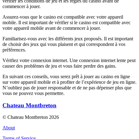
vérifier les conditions de jeu et les règles du casino avant de
commencer à jouer.
Assurez-vous que le casino est compatible avec votre appareil
mobile. Il est important de vérifier si le casino est compatible avec
votre appareil mobile avant de commencer à jouer.
Familiarisez-vous avec les différents jeux proposés. Il est important
de choisir des jeux qui vous plaisent et qui correspondent à vos
préférences.
Vérifiez votre connexion internet. Une connexion internet lente peut
causer des problèmes de jeu et vous faire perdre des gains.
En suivant ces conseils, vous serez prêt à jouer au casino en ligne
sur votre appareil mobile et à profiter de l’expérience de jeu en ligne.
N’oubliez pas de jouer responsable et de ne pas dépenser plus que
vous ne pouvez vous permettre.
Chateau Montbreton
© Chateau Montbreton 2026
About
Terms of Service