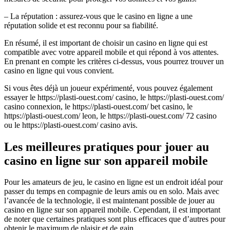
– La réputation : assurez-vous que le casino en ligne a une
réputation solide et est reconnu pour sa fiabilité.
En résumé, il est important de choisir un casino en ligne qui est
compatible avec votre appareil mobile et qui répond à vos attentes.
En prenant en compte les critères ci-dessus, vous pourrez trouver un
casino en ligne qui vous convient.
Si vous êtes déjà un joueur expérimenté, vous pouvez également
essayer le https://plasti-ouest.com/ casino, le https://plasti-ouest.com/
casino connexion, le https://plasti-ouest.com/ bet casino, le
https://plasti-ouest.com/ leon, le https://plasti-ouest.com/ 72 casino
ou le https://plasti-ouest.com/ casino avis.
Les meilleures pratiques pour jouer au
casino en ligne sur son appareil mobile
Pour les amateurs de jeu, le casino en ligne est un endroit idéal pour
passer du temps en compagnie de leurs amis ou en solo. Mais avec
l’avancée de la technologie, il est maintenant possible de jouer au
casino en ligne sur son appareil mobile. Cependant, il est important
de noter que certaines pratiques sont plus efficaces que d’autres pour
obtenir le maximum de plaisir et de gain.