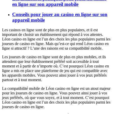
en ligne sur son appareil mobile
Conseils pour jouer au casino en ligne sur son
appareil mobile
Les casinos en ligne sont de plus en plus populaires, et il est
important de choisir un établissement qui répond à vos attentes.
Léon casino en ligne est l’un des choix les plus populaires parmi les
joueurs de casino en ligne. Mais qu’est-ce qui rend Léon casino en
ligne si attractif ? L’une des raisons est sa compatibilité mobile.
Les joueurs de casino en ligne sont de plus en plus mobiles, et ils
attendent que leur établissement préféré soit accessible à tout
moment et à partir de n’importe où. C’est pourquoi Léon casino en
ligne a mis en place une plateforme de jeu qui est compatible avec
les appareils mobiles. Vous pouvez ainsi jouer à vos jeux préférés
partout et à tout moment.
La compatibilité mobile de Léon casino en ligne est un atout majeur
pour les joueurs de casino en ligne. Vous pouvez ainsi jouer à vos
jeux préférés, où que vous soyez, et à tout moment. C’est pourquoi
Léon casino en ligne est l’un des choix les plus populaires parmi les
joueurs de casino en ligne.