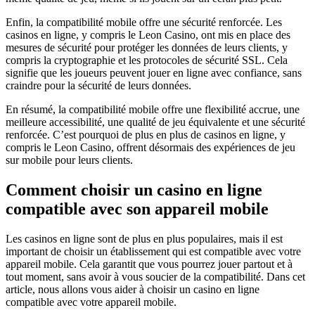
Enfin, la compatibilité mobile offre une sécurité renforcée. Les
casinos en ligne, y compris le Leon Casino, ont mis en place des
mesures de sécurité pour protéger les données de leurs clients, y
compris la cryptographie et les protocoles de sécurité SSL. Cela
signifie que les joueurs peuvent jouer en ligne avec confiance, sans
craindre pour la sécurité de leurs données.
En résumé, la compatibilité mobile offre une flexibilité accrue, une
meilleure accessibilité, une qualité de jeu équivalente et une sécurité
renforcée. C’est pourquoi de plus en plus de casinos en ligne, y
compris le Leon Casino, offrent désormais des expériences de jeu
sur mobile pour leurs clients.
Comment choisir un casino en ligne
compatible avec son appareil mobile
Les casinos en ligne sont de plus en plus populaires, mais il est
important de choisir un établissement qui est compatible avec votre
appareil mobile. Cela garantit que vous pourrez jouer partout et à
tout moment, sans avoir à vous soucier de la compatibilité. Dans cet
article, nous allons vous aider à choisir un casino en ligne
compatible avec votre appareil mobile.