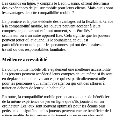
Les casinos en ligne, y compris le Leon Casino, offrent désormais
des expériences de jeu sur mobile pour leurs clients. Mais quels sont
les avantages de cette compatibilité mobile ?
La première et la plus évidente des avantages est la flexibilité. Grâce
à la compatibilité mobile, les joueurs peuvent accéder à leurs
comptes de jeu partout et à tout moment, sans être liés à un
ordinateur ou à un autre appareil fixe. Cela signifie que les joueurs
peuvent jouer où et quand ils le souhaitent, ce qui est
particulièrement utile pour les personnes qui ont des horaires de
travail ou des responsabilités familiales.
Meilleure accessibilité
La compatibilité mobile offre également une meilleure accessibilité.
Les joueurs peuvent accéder à leurs comptes de jeu même si ils sont
en déplacement ou en vacances, ce qui est particulièrement utile
pour les personnes qui aiment voyager ou qui ont des affaires à
traiter en dehors de leur ville habituelle.
En outre, la compatibilité mobile permet aux joueurs de bénéficier
de la même expérience de jeu en ligne que s’ils jouaient sur un
ordinateur. Les jeux sont souvent optimisés pour les écrans plus
petits, ce qui signifie que les joueurs peuvent encore bénéficier de la
même qualité de jeu, même si ils jouent sur un écran plus petit.