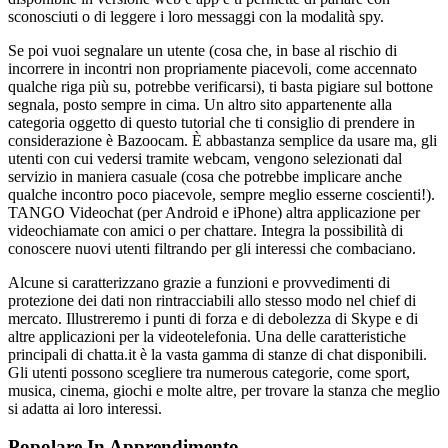
sconosciuti o di leggere i loro messaggi con la modalità spy.
Se poi vuoi segnalare un utente (cosa che, in base al rischio di
incorrere in incontri non propriamente piacevoli, come accennato
qualche riga più su, potrebbe verificarsi), ti basta pigiare sul bottone
segnala, posto sempre in cima. Un altro sito appartenente alla
categoria oggetto di questo tutorial che ti consiglio di prendere in
considerazione è Bazoocam. È abbastanza semplice da usare ma, gli
utenti con cui vedersi tramite webcam, vengono selezionati dal
servizio in maniera casuale (cosa che potrebbe implicare anche
qualche incontro poco piacevole, sempre meglio esserne coscienti!).
TANGO Videochat (per Android e iPhone) altra applicazione per
videochiamate con amici o per chattare. Integra la possibilità di
conoscere nuovi utenti filtrando per gli interessi che combaciano.
Alcune si caratterizzano grazie a funzioni e provvedimenti di
protezione dei dati non rintracciabili allo stesso modo nel chief di
mercato. Illustreremo i punti di forza e di debolezza di Skype e di
altre applicazioni per la videotelefonia. Una delle caratteristiche
principali di chatta.it è la vasta gamma di stanze di chat disponibili.
Gli utenti possono scegliere tra numerous categorie, come sport,
musica, cinema, giochi e molte altre, per trovare la stanza che meglio
si adatta ai loro interessi.
Popolare In Apprendimento