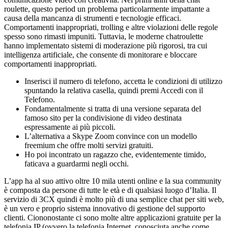
roulette, questo period un problema particolarmente impattante a
causa della mancanza di strumenti e tecnologie efficaci.
Comportamenti inappropriati, trolling e altre violazioni delle regole
spesso sono rimasti impuniti. Tuttavia, le moderne chatroulette
hanno implementato sistemi di moderazione più rigorosi, tra cui
intelligenza artificiale, che consente di monitorare e bloccare
comportamenti inappropriati.
Inserisci il numero di telefono, accetta le condizioni di utilizzo
spuntando la relativa casella, quindi premi Accedi con il
Telefono.
Fondamentalmente si tratta di una versione separata del
famoso sito per la condivisione di video destinata
espressamente ai più piccoli.
L’alternativa a Skype Zoom convince con un modello
freemium che offre molti servizi gratuiti.
Ho poi incontrato un ragazzo che, evidentemente timido,
faticava a guardarmi negli occhi.
L’app ha al suo attivo oltre 10 mila utenti online e la sua community
è composta da persone di tutte le età e di qualsiasi luogo d’Italia. Il
servizio di 3CX quindi è molto più di una semplice chat per siti web,
è un vero e proprio sistema innovativo di gestione del supporto
clienti. Ciononostante ci sono molte altre applicazioni gratuite per la
telefonia IP (ovvero la telefonia Internet, conosciuta anche come