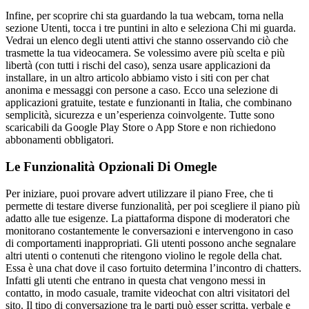
Infine, per scoprire chi sta guardando la tua webcam, torna nella
sezione Utenti, tocca i tre puntini in alto e seleziona Chi mi guarda.
Vedrai un elenco degli utenti attivi che stanno osservando ciò che
trasmette la tua videocamera. Se volessimo avere più scelta e più
libertà (con tutti i rischi del caso), senza usare applicazioni da
installare, in un altro articolo abbiamo visto i siti con per chat
anonima e messaggi con persone a caso. Ecco una selezione di
applicazioni gratuite, testate e funzionanti in Italia, che combinano
semplicità, sicurezza e un’esperienza coinvolgente. Tutte sono
scaricabili da Google Play Store o App Store e non richiedono
abbonamenti obbligatori.
Le Funzionalità Opzionali Di Omegle
Per iniziare, puoi provare advert utilizzare il piano Free, che ti
permette di testare diverse funzionalità, per poi scegliere il piano più
adatto alle tue esigenze. La piattaforma dispone di moderatori che
monitorano costantemente le conversazioni e intervengono in caso
di comportamenti inappropriati. Gli utenti possono anche segnalare
altri utenti o contenuti che ritengono violino le regole della chat.
Essa è una chat dove il caso fortuito determina l’incontro di chatters.
Infatti gli utenti che entrano in questa chat vengono messi in
contatto, in modo casuale, tramite videochat con altri visitatori del
sito. Il tipo di conversazione tra le parti può esser scritta, verbale e