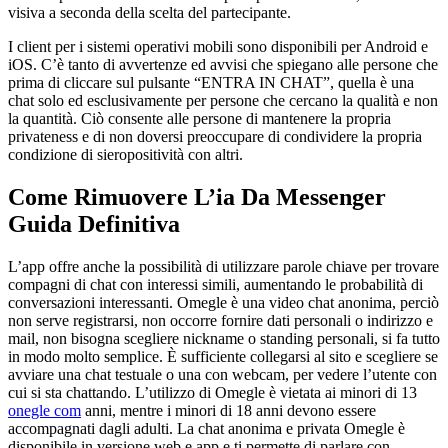
visiva a seconda della scelta del partecipante.
I client per i sistemi operativi mobili sono disponibili per Android e
iOS. C’è tanto di avvertenze ed avvisi che spiegano alle persone che
prima di cliccare sul pulsante “ENTRA IN CHAT”, quella è una
chat solo ed esclusivamente per persone che cercano la qualità e non
la quantità. Ciò consente alle persone di mantenere la propria
privateness e di non doversi preoccupare di condividere la propria
condizione di sieropositività con altri.
Come Rimuovere L’ia Da Messenger
Guida Definitiva
L’app offre anche la possibilità di utilizzare parole chiave per trovare
compagni di chat con interessi simili, aumentando le probabilità di
conversazioni interessanti. Omegle è una video chat anonima, perciò
non serve registrarsi, non occorre fornire dati personali o indirizzo e
mail, non bisogna scegliere nickname o standing personali, si fa tutto
in modo molto semplice. È sufficiente collegarsi al sito e scegliere se
avviare una chat testuale o una con webcam, per vedere l’utente con
cui si sta chattando. L’utilizzo di Omegle è vietata ai minori di 13
onegle com
anni, mentre i minori di 18 anni devono essere
accompagnati dagli adulti. La chat anonima e privata Omegle è
disponibile in versione web e app e ti permette di parlare con