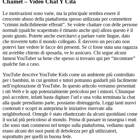
Chamet – Video Chat Y Cita
Le motivazioni sono varie, ma la principale sembra essere il
crescente abuso della piattaforma spesso utilizzata per commettere
“crimini indicibilmente efferati”. Se volete chattare con delle persone
normali (qualche scapestrato è rimasto anche qui) allora questo è il
posto giusto. Potrete anche esercitarvi a parlare varie lingue, dato
che troverete tutto il mondo collegato. È davvero un peccato non
potervi fare vedere le facce dei presenti. Se ci fosse stata una ragazza
mi avrebbe chiesto di sposarla, ve lo assicuro. Chi segue alcuni
famosi YouTuber sa bene che spesso si trovano qui per “incontrare”
qualche fan a caso.
YouTube descrive YouTube Kids come un ambiente più controllato
per i bambini, in cui genitori e tutori potranno guidarli più facilmente
nell’esplorazione di YouTube. In questo articolo verranno presentati
i siti Web e le app potenzialmente pericolosi per i minori. Chiunque
può accedere, infatti basta digitare l’url e una volta terminata la chat
alla quale prendiamo parte, possiamo distruggerla. Leggi tanti nuovi
contenuti e scopri in anteprima le iniziative riservate alla
neighborhood. Omegle è stato ribattezzato da alcuni quotidiani come
il social più pericoloso al mondo. Prima di passare in rassegna i reati
che sono stati commessi nel tempo sulla piattaforma, vediamo quali
erano alcuni dei suoi punti di debolezza per gli utilizzatori,
soprattutto per quelli in buona fede.