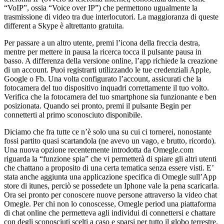
“VoIP”, ossia “Voice over IP”) che permettono ugualmente la
trasmissione di video tra due interlocutori. La maggioranza di queste
different a Skype è altrettanto gratuita.
Per passare a un altro utente, premi l’icona della freccia destra,
mentre per mettere in pausa la ricerca tocca il pulsante pausa in
basso. A differenza della versione online, l’app richiede la creazione
di un account. Puoi registrarti utilizzando le tue credenziali Apple,
Google o Fb. Una volta configurato l’account, assicurati che la
fotocamera del tuo dispositivo inquadri correttamente il tuo volto.
Verifica che la fotocamera del tuo smartphone sia funzionante e ben
posizionata. Quando sei pronto, premi il pulsante Begin per
connetterti al primo sconosciuto disponibile.
Diciamo che fra tutte ce n’è solo una su cui ci tornerei, nonostante
fossi partito quasi scartandola (ne avevo un vago, e brutto, ricordo).
Una nuova opzione recentemente introdotta da Omegle.com
riguarda la “funzione spia” che vi permetterà di spiare gli altri utenti
che chattano a proposito di una certa tematica senza essere visti. E’
stata anche aggiunta una applicazione specifica di Omegle sull’App
store di itunes, perciò se possedete un Iphone vale la pena scaricarla.
Ora sei pronto per conoscere nuove persone attraverso la video chat
Omegle. Per chi non lo conoscesse, Omegle period una piattaforma
di chat online che permetteva agli individui di connettersi e chattare
con degli sconosciuti scelti a caso e sparsi per tutto il globo terrestre.