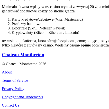
Minimalna kwota wpłaty w nv casino wynosi zazwyczaj 20 zł, a minim
generować dodatkowe koszty po stronie gracza.
Karty kredytowe/debetowe (Visa, Mastercard)
Przelewy bankowe
E-portfele (Skrill, Neteller, PayPal)
Kryptowaluty (Bitcoin, Ethereum, Litecoin)
nv casino to platforma, która oferuje bezpieczną, emocjonującą i sat
tylko niektóre z atutów nv casino. Wiele
nv casino opinie
potwierdza,
Chateau Montbreton
© Chateau Montbreton 2026
About
Terms of Service
Privacy Policy
Copyright and Trademarks
Contact Us