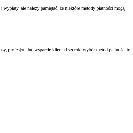
 wypłaty, ale należy pamiętać, że niektóre metody płatności mogą
sy, profesjonalne wsparcie klienta i szeroki wybór metod płatności to