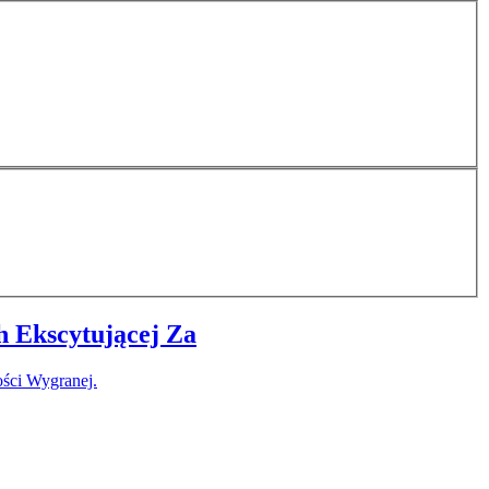
h Ekscytującej Za
ości Wygranej.