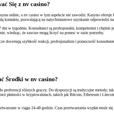
ć Się z nv casino?
yna online, a nv casino w tym aspekcie nie zawodzi. Kasyno oferuje 
etodą kontaktu, pozwalającą na natychmiastowe uzyskanie odpowiedzi na
, 7 dni w tygodniu. Konsultanci są profesjonalni, kompetentni i chęt
nie, wiedząc, że zawsze mogą liczyć na pomoc w razie potrzeby.
acze doceniają szybkość reakcji, profesjonalizm i pomocność konsult
ć Środki w nv casino?
o preferencji różnych graczy. Do dyspozycji są tradycyjne metody, tak
ównież płatności w kryptowalutach, takich jak Bitcoin, Ethereum i Lit
etwarzane w ciągu 24-48 godzin. Czas przetwarzania wypłat może się 