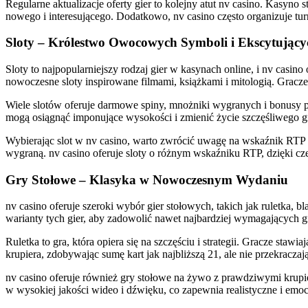
Regularne aktualizacje oferty gier to kolejny atut nv casino. Kasyn
nowego i interesującego. Dodatkowo, nv casino często organizuje tur
Sloty – Królestwo Owocowych Symboli i Ekscytując
Sloty to najpopularniejszy rodzaj gier w kasynach online, i nv ca
nowoczesne sloty inspirowane filmami, książkami i mitologią. Gracze
Wiele slotów oferuje darmowe spiny, mnożniki wygranych i bonusy pi
mogą osiągnąć imponujące wysokości i zmienić życie szczęśliwego gr
Wybierając slot w nv casino, warto zwrócić uwagę na wskaźnik RTP (
wygraną. nv casino oferuje sloty o różnym wskaźniku RTP, dzięki cz
Gry Stołowe – Klasyka w Nowoczesnym Wydaniu
nv casino oferuje szeroki wybór gier stołowych, takich jak ruletka, b
warianty tych gier, aby zadowolić nawet najbardziej wymagających g
Ruletka to gra, która opiera się na szczęściu i strategii. Gracze stawi
krupiera, zdobywając sumę kart jak najbliższą 21, ale nie przekraczając
nv casino oferuje również gry stołowe na żywo z prawdziwymi krupi
w wysokiej jakości wideo i dźwięku, co zapewnia realistyczne i emoc