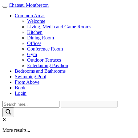
Chateau Montbreton
Toggle
navigation
Common Areas
Welcome
Living, Media and Game Rooms
Kitchen
Dining Room
Offices
Conference Room
Gym
Outdoor Terraces
Entertaining Pavilion
Bedrooms and Bathrooms
Swimming Pool
From Above
Book
Login
More results...