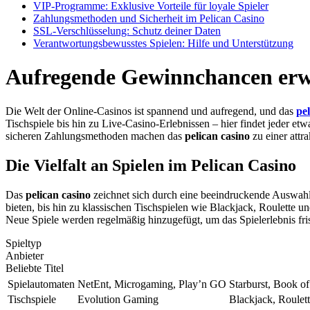
VIP-Programme: Exklusive Vorteile für loyale Spieler
Zahlungsmethoden und Sicherheit im Pelican Casino
SSL-Verschlüsselung: Schutz deiner Daten
Verantwortungsbewusstes Spielen: Hilfe und Unterstützung
Aufregende Gewinnchancen erwar
Die Welt der Online-Casinos ist spannend und aufregend, und das
pe
Tischspiele bis hin zu Live-Casino-Erlebnissen – hier findet jeder et
sicheren Zahlungsmethoden machen das
pelican casino
zu einer attr
Die Vielfalt an Spielen im Pelican Casino
Das
pelican casino
zeichnet sich durch eine beeindruckende Auswahl a
bieten, bis hin zu klassischen Tischspielen wie Blackjack, Roulette 
Neue Spiele werden regelmäßig hinzugefügt, um das Spielerlebnis fri
Spieltyp
Anbieter
Beliebte Titel
Spielautomaten
NetEnt, Microgaming, Play’n GO
Starburst, Book o
Tischspiele
Evolution Gaming
Blackjack, Roulett