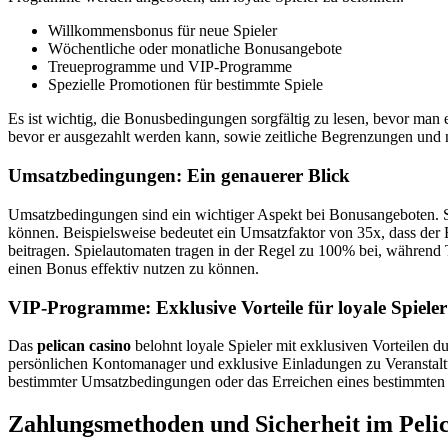
Willkommensbonus für neue Spieler
Wöchentliche oder monatliche Bonusangebote
Treueprogramme und VIP-Programme
Spezielle Promotionen für bestimmte Spiele
Es ist wichtig, die Bonusbedingungen sorgfältig zu lesen, bevor m
bevor er ausgezahlt werden kann, sowie zeitliche Begrenzungen und 
Umsatzbedingungen: Ein genauerer Blick
Umsatzbedingungen sind ein wichtiger Aspekt bei Bonusangeboten. S
können. Beispielsweise bedeutet ein Umsatzfaktor von 35x, dass der 
beitragen. Spielautomaten tragen in der Regel zu 100% bei, während 
einen Bonus effektiv nutzen zu können.
VIP-Programme: Exklusive Vorteile für loyale Spieler
Das
pelican casino
belohnt loyale Spieler mit exklusiven Vorteilen
persönlichen Kontomanager und exklusive Einladungen zu Veranstaltu
bestimmter Umsatzbedingungen oder das Erreichen eines bestimmten Pu
Zahlungsmethoden und Sicherheit im Peli