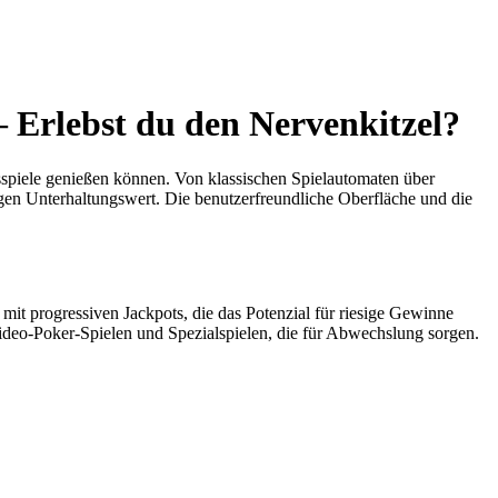
 Erlebst du den Nervenkitzel?
ksspiele genießen können. Von klassischen Spielautomaten über
langen Unterhaltungswert. Die benutzerfreundliche Oberfläche und die
mit progressiven Jackpots, die das Potenzial für riesige Gewinne
Video-Poker-Spielen und Spezialspielen, die für Abwechslung sorgen.