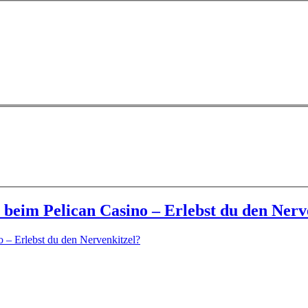
eim Pelican Casino – Erlebst du den Nerv
 – Erlebst du den Nervenkitzel?