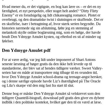
Hvad mener du, er det vigtigste, en bog kan lære os – er det en ny
færdighed, et nyt perspektiv, eller noget helt andet? “Dirty Flirty
Enemy” er en forudsigelig og lidt chikaneagtig romance. Plotet er
overbrugt, og den dramatiske twist i slutningen er skuffende. Det er
en skuffelse, især i betragtning af, hvor stærk serien begyndte. Da
historien nærmede sig sin afslutning, følte jeg en stemning af
melankoli skylle online boglæsning mig, som en bølge, der havde
brudt Den Ydmyge Amulet kysten, og efterlod en sti af minder og
følelser.
Den Ydmyge Amulet pdf
For at være ærlig, var jeg lidt under imponeret af Shari Antons
seneste læsning af bøger gratis da den ikke helt levede op til
standarderne, der blev sat af hendes tidligere værker. Sweet Valley-
serien har en måde at transportere mig tilbage til en svunden tid,
hvor Den Ydmyge Amulet school-drama og teenage-angst hersker,
og i denne særlige episode havde Liz’s ihærdighed på The Oracle
og Lila’s skarpe vid den mig fast fra start til slut.
Denne bog er måske Den Ydmyge Amulet så velskrevet som den
tidligere Quantrill-biografi, download pdf gratis den giver en dybere
indblik i den politiske kontekst, hvilket gør den til en værd at læse.