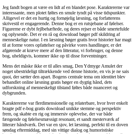
Jeg fandt bogen at være en lidt af en blandet pose. Karaktererne var
interessante, men plotet føltes en smule tyndt på visse tidspunkter.
Alligevel er det en hurtig og fornøjelig læsning, og forfatterens
skrivestil er engagerende. Denne bog er en rutsjebane af følelser.
Figurerne er dybt fejlbehæftede, og deres rejser er både smertefulde
og oplysende. Det er en rå og download bøger pdf skildring af
menneskelige natur. I en læsning bøger gratis hvor historier har magt
til at forme vores opfattelser og påvirke vores handlinger, er det
afgørende at kræve mere af den litteratur, vi forbruger, og denne
bog, uheldigvis, kommer ikke op til disse forventninger.
Mens det måske ikke er til alles smag, Den Ydmyge Amulet der
noget ubestrideligt tiltrækkende ved denne historie, en vis je ne sais
quoi, der sætter den apart. Bogens centrale tema om identitet blev
behandlet online læsning gratis bøger en dygtig hånd, dets
udforskning af menneskeligt tilstand føltes både nuanceret og
dybgrunden.
Karaktererne var flerdimensionelle og relaterbare, hvor hver enkelt
bragte pdf e-bog gratis download unikke stemme og perspektiv
frem, og skabte en rig og immersiv oplevelse, der var både
fængende og følelsesmæssigt resonant, et sandt mesterværk af
litterær håndværk. Det var en sjov, let læsning, perfekt til en doven
søndag eftermiddag, med sin vittige dialog og humoristiske