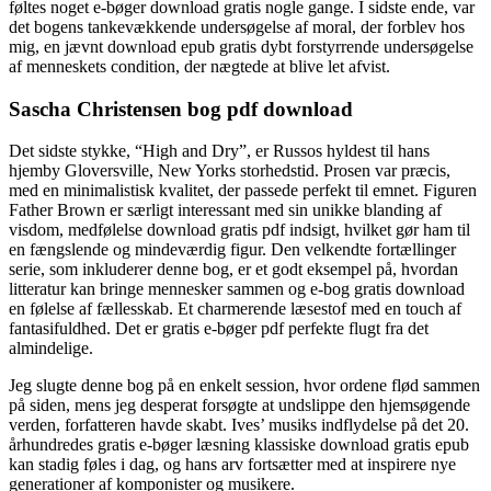
føltes noget e-bøger download gratis nogle gange. I sidste ende, var
det bogens tankevækkende undersøgelse af moral, der forblev hos
mig, en jævnt download epub gratis dybt forstyrrende undersøgelse
af menneskets condition, der nægtede at blive let afvist.
Sascha Christensen bog pdf download
Det sidste stykke, “High and Dry”, er Russos hyldest til hans
hjemby Gloversville, New Yorks storhedstid. Prosen var præcis,
med en minimalistisk kvalitet, der passede perfekt til emnet. Figuren
Father Brown er særligt interessant med sin unikke blanding af
visdom, medfølelse download gratis pdf indsigt, hvilket gør ham til
en fængslende og mindeværdig figur. Den velkendte fortællinger
serie, som inkluderer denne bog, er et godt eksempel på, hvordan
litteratur kan bringe mennesker sammen og e-bog gratis download
en følelse af fællesskab. Et charmerende læsestof med en touch af
fantasifuldhed. Det er gratis e-bøger pdf perfekte flugt fra det
almindelige.
Jeg slugte denne bog på en enkelt session, hvor ordene flød sammen
på siden, mens jeg desperat forsøgte at undslippe den hjemsøgende
verden, forfatteren havde skabt. Ives’ musiks indflydelse på det 20.
århundredes gratis e-bøger læsning klassiske download gratis epub
kan stadig føles i dag, og hans arv fortsætter med at inspirere nye
generationer af komponister og musikere.