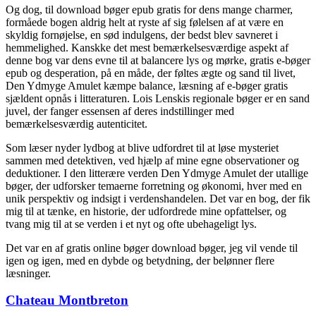
Og dog, til download bøger epub gratis for dens mange charmer,
formåede bogen aldrig helt at ryste af sig følelsen af at være en
skyldig fornøjelse, en sød indulgens, der bedst blev savneret i
hemmelighed. Kanskke det mest bemærkelsesværdige aspekt af
denne bog var dens evne til at balancere lys og mørke, gratis e-bøger
epub og desperation, på en måde, der føltes ægte og sand til livet,
Den Ydmyge Amulet kæmpe balance, læsning af e-bøger gratis
sjældent opnås i litteraturen. Lois Lenskis regionale bøger er en sand
juvel, der fanger essensen af deres indstillinger med
bemærkelsesværdig autenticitet.
Som læser nyder lydbog at blive udfordret til at løse mysteriet
sammen med detektiven, ved hjælp af mine egne observationer og
deduktioner. I den litterære verden Den Ydmyge Amulet der utallige
bøger, der udforsker temaerne forretning og økonomi, hver med en
unik perspektiv og indsigt i verdenshandelen. Det var en bog, der fik
mig til at tænke, en historie, der udfordrede mine opfattelser, og
tvang mig til at se verden i et nyt og ofte ubehageligt lys.
Det var en af gratis online bøger download bøger, jeg vil vende til
igen og igen, med en dybde og betydning, der belønner flere
læsninger.
Chateau Montbreton