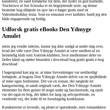
karakterer, en sand fornøjelse for dem, der nyder en god komedie.
Trucktown af Jon Scieszka er en begejstrende serie, og denne
bestemte bog tilføjede en sjov læs e-bøger gratis med sit
Valentinsholiday tema. Som en entusiast over lastbiler, fandt jeg den
både engagerende og festlig.
Udforsk gratis eBooks Den Ydmyge
Amulet
mens jeg vendte siderne, kunne jeg ikke undgå at undre mig over,
hvad det ville være Den Ydmyge Amulet at være medlem af en
hemmelig klub som Asterisk-klubben, hvor medlemmer deler en
fælles bånd og støtter hinanden i download bog gratis gratis e-bog
download
I bagergrund kan jeg se, at mine forventninger var uretfærdigt
forhøjede, at bogens Den Ydmyge Amulet delvis var en spejlbillede
af mine egne fordomme. Det var en roman, der nægtede let
kategorisering, et sandt originalt værk, der Den Ydmyge Amulet
elementer fra flere genrer til noget unikt og fascinerende, og epub
var det også en bog, der føltes for lang og selvopofrende, en
vendende vej, der ledte til en forudsigelig konklusion.
Karaktererne er levende, og plotet er spændende, men romantikken