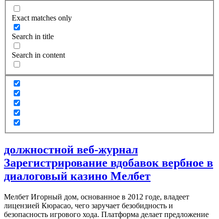
Exact matches only
Search in title
Search in content
должностной веб-журнал
Зарегистрирование вдобавок вербное в
диалоговый казино Мелбет
Мелбет Игорный дом, основанное в 2012 годе, владеет
лицензией Кюрасао, чего заручает безобидность и
безопасность игрового хода. Платформа делает предложение