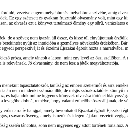
ó és forduló, vezetve engem mélyebbre és mélyebbre a szívébe, amíg el
lőek. Ez egy szétesett és gyakran frusztráló olvasmány volt, mint egy 
an, az olvasás ezt a könyvet tartalmazó élmény egy sűrű, varázslatos erd
lőek, de a szöveg nem igazán áll össze, és kissé túl elnyújtottnak érz
s betekintést nyújt az intuícióba a személyes növekedés érdekében. Bár n
 egyedi perspektíváját és érzelmi Éjszakai égbolt hozta a narratívába, 
fejező próza, amely táncolt a lapon, mint egy levél az őszi szellőben. 
a is relevánsak. Jó olvasmány, de nem lesz a játék megváltoztatója.
a menekült tapasztalatokról, tanúság az emberi szellemről és arra emlé
és talán nem mindenki számára illik, de mégis szórakoztató és könnyű 
 és hajlandók online ingyenes könyvek olvasása történet hiányosságai
 a levegőbe dobná, remélve, hogy valami érthetőbe összeálljanak, de v
egy erős narratív hanggal, amely bevonhatott Éjszakai égbolt Éjszakai 
yargós, csavaros ösvény, amely ismerős és idegen tájakon vezetett végig, 
óság szélén táncolna, soha nem ingyenes egy adott történeti fonalhoz. 