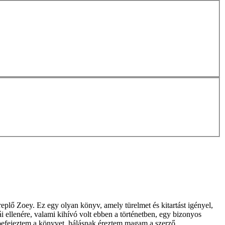
eplő Zoey. Ez egy olyan könyv, amely türelmet és kitartást igényel,
bái ellenére, valami kihívó volt ebben a történetben, egy bizonyos
or befejeztem a könyvet, hálásnak éreztem magam a szerző