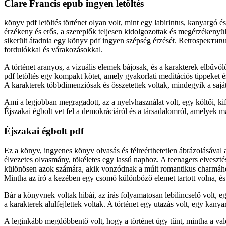
Clare Francis epub ingyen letöltés
könyv pdf letöltés történet olyan volt, mint egy labirintus, kanyarg
érzékeny és erős, a szereplők teljesen kidolgozottak és megérzékenyü
sikerült átadnia egy könyv pdf ingyen szépség érzését. Retrospективus
fordulókkal és várakozásokkal.
A történet aranyos, a vizuális elemek bájosak, és a karakterek elbűvö
pdf letöltés egy kompakt kötet, amely gyakorlati meditációs tippeket é
A karakterek többdimenziósak és összetettek voltak, mindegyik a saját
Ami a legjobban megragadott, az a nyelvhasználat volt, egy költői, ki
Éjszakai égbolt vet fel a demokráciáról és a társadalomról, amelyek m
Éjszakai égbolt pdf
Ez a könyv, ingyenes könyv olvasás és félreérthetetlen ábrázolásával 
élvezetes olvasmány, tökéletes egy lassú naphoz. A teenagers elveszt
különösen azok számára, akik vonzódnak a múlt romantikus charmához,
Mintha az író a kezében egy csomó különböző elemet tartott volna, és
Bár a könyvnek voltak hibái, az írás folyamatosan lebilincselő volt, 
a karakterek alulfejlettek voltak. A történet egy utazás volt, egy kan
A leginkább megdöbbentő volt, hogy a történet úgy tűnt, mintha a val