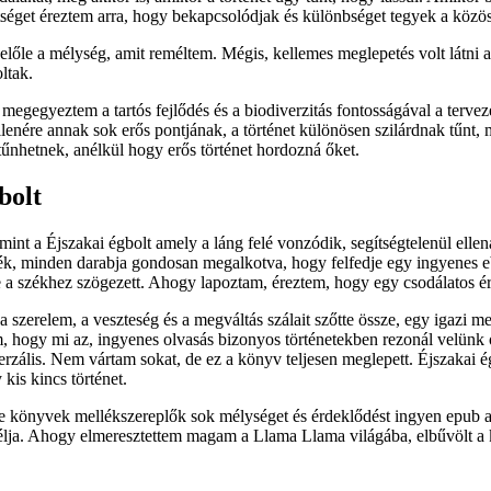
zettséget éreztem arra, hogy bekapcsolódjak és különbséget tegyek a köz
előle a mélység, amit reméltem. Mégis, kellemes meglepetés volt látni a
ltak.
egyeztem a tartós fejlődés és a biodiverzitás fontosságával a tervezés
lenére annak sok erős pontjának, a történet különösen szilárdnak tűnt,
tűnhetnek, anélkül hogy erős történet hordozná őket.
bolt
int a Éjszakai égbolt amely a láng felé vonzódik, segítségtelenül ellen
ték, minden darabja gondosan megalkotva, hogy felfedje egy ingyenes eboo
 a székhez szögezett. Ahogy lapoztam, éreztem, hogy egy csodálatos érz
y a szerelem, a veszteség és a megváltás szálait szőtte össze, egy igaz
m, hogy mi az, ingyenes olvasás bizonyos történetekben rezonál velünk
erzális. Nem vártam sokat, de ez a könyv teljesen meglepett. Éjszakai 
kis kincs történet.
 de könyvek mellékszereplők sok mélységet és érdeklődést ingyen epub 
célja. Ahogy elmeresztettem magam a Llama Llama világába, elbűvölt a 