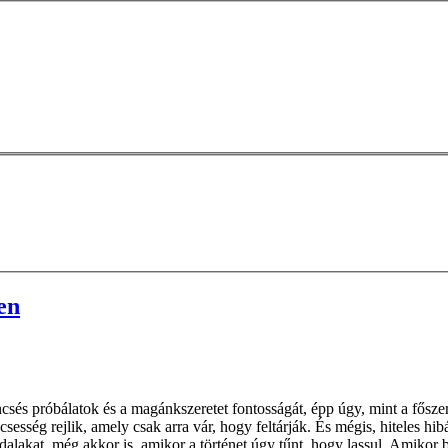
en
sés próbálatok és a magánkszeretet fontosságát, épp úgy, mint a főszer
csesség rejlik, amely csak arra vár, hogy feltárják. És mégis, hiteles hi
oldalakat, még akkor is, amikor a történet úgy tűnt, hogy lassul. Amik