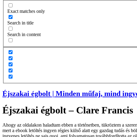
Exact matches only
Search in title
Search in content
Éjszakai égbolt | Minden műfaj, mind ingy
Éjszakai égbolt – Clare Francis
Ahogy az oldalakon haladtam ebben a történetben, tükröztem a szerenc
mert a ebook letöltés ingyen régies külső alatt egy gazdag tudás és böl
ingyenes letöltés ne sais quoi, ami folyamatosan továbbfordította az 