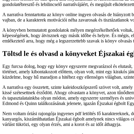
gondolatébresztő és lebilincselő narratívájáért, és megújult elkötele
A narratíva fenntartotta az könyv online ingyen olvasás de hiányzott b
vajban, de a karakterek motivációi néha zavarosak és tisztázatlanok vo
A könyvben bemutatott gondolatok mélyen megérzékelhetőek voltak, meg
képességének, hogy átvisznek egy másik időbe és helyre. És mégis, el
emlékeztető arra, hogy még a legszerzettebb szavak is könyv olvasás 
Töltsd le és olvasd a könyveket Éjszakai ég
Egy furcsa dolog, hogy egy könyv egyszerre megvarázsol és elutasít, m
történet, amely kibontakozott előttem, olyan volt, mint egy kirakós já
küzdelme, hogy hű maradjon a hitéhez egy ellenséges világban, szinte
A narratíva egy összetett, szinte kaleidoszkópszerű szövet volt, amel
kissé szétesettnek érződött. Ahogy olvastam a könyvet, azon tűnődte
és tapasztalatainkba olyan módon, amely egyszerre személyes és univ
Edmond és Quinn találkozásának jelenete, igazán Éjszakai égbolt Egy 
Nem voltam óriási rajongója ingyenes pdf letöltés fő karaktereknek,
kanyargós, kiszámíthatatlan Éjszakai égbolt amelynek nincs világos 
várlást tükrözi, egy olyan érzés, ami a korot és az időt áthagyja.