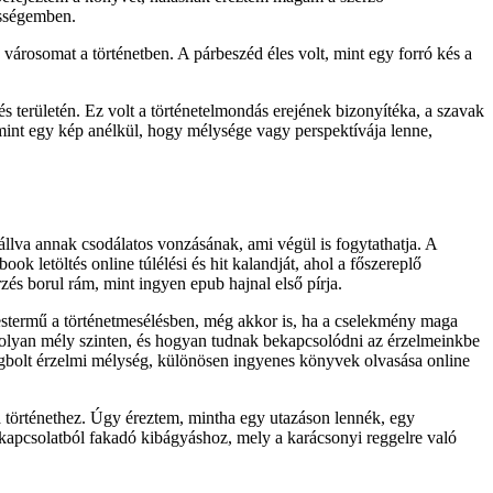
össégemben.
 városomat a történetben. A párbeszéd éles volt, mint egy forró kés a
 területén. Ez volt a történetelmondás erejének bizonyítéka, a szavak
 mint egy kép anélkül, hogy mélysége vagy perspektívája lenne,
állva annak csodálatos vonzásának, ami végül is fogytathatja. A
k letöltés online túlélési és hit kalandját, ahol a főszereplő
és borul rám, mint ingyen epub hajnal első pírja.
i mestermű a történetmesélésben, még akkor is, ha a cselekmény maga
 olyan mély szinten, és hogyan tudnak bekapcsolódni az érzelmeinkbe
égbolt érzelmi mélység, különösen ingyenes könyvek olvasása online
a történethez. Úgy éreztem, mintha egy utazáson lennék, egy
kapcsolatból fakadó kibágyáshoz, mely a karácsonyi reggelre való