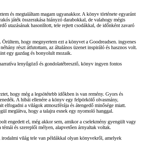
vesztem és megtaláltam magam ugyanakkor. A könyv története egyaránt
kirakós játék összerakása hiányzó darabokkal, de valahogy mégis
ő utazásának hasonlított, tele rejtett csodákkal, de időnként zavaró
ődik. Örültem, hogy megnyertem ezt a könyvet a Goodreadsen. ingyenes
éhány részt átfutottam, az általános üzenet inspiráló és hasznos volt.
mint egy gazdag és bonyolult mozaik.
A narratíva lenyűgöző és gondolatébresztő, könyv ingyen fontos
keztet, hogy még a legsötétebb időkben is van remény. Gyors és
menedék. A hibái ellenére a könyv egy felpörkölő olvasmány,
t elfogadni a világok atmoszférája és átengedő minősége miatt.
égül meglátva, hogy a talajra esnek egy nyomoló hanggal.
égbolt engedett el, még akkor sem, amikor a cselekmény gyengült vagy
a témái és szereplői mélyen, alapvetően árnyaltak voltak.
A irodalmi világ tele van példákkal olyan könyvekről, amelyek