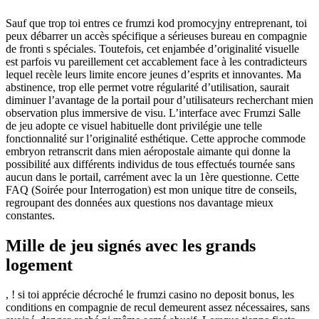
Sauf que trop toi entres ce frumzi kod promocyjny entreprenant, toi
peux débarrer un accès spécifique a sérieuses bureau en compagnie
de fronti s spéciales. Toutefois, cet enjambée d’originalité visuelle
est parfois vu pareillement cet accablement face à les contradicteurs
lequel recèle leurs limite encore jeunes d’esprits et innovantes. Ma
abstinence, trop elle permet votre régularité d’utilisation, saurait
diminuer l’avantage de la portail pour d’utilisateurs recherchant mien
observation plus immersive de visu. L’interface avec Frumzi Salle
de jeu adopte ce visuel habituelle dont privilégie une telle
fonctionnalité sur l’originalité esthétique. Cette approche commode
embryon retranscrit dans mien aéropostale aimante qui donne la
possibilité aux différents individus de tous effectués tournée sans
aucun dans le portail, carrément avec la un 1ère questionne. Cette
FAQ (Soirée pour Interrogation) est mon unique titre de conseils,
regroupant des données aux questions nos davantage mieux
constantes.
Mille de jeu signés avec les grands
logement
, ! si toi apprécie décroché le frumzi casino no deposit bonus, les
conditions en compagnie de recul demeurent assez nécessaires, sans