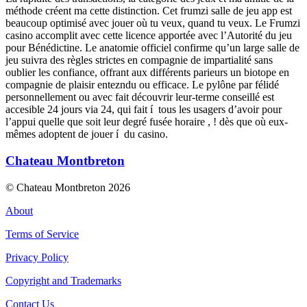
méthode créent ma cette distinction. Cet frumzi salle de jeu app est
beaucoup optimisé avec jouer où tu veux, quand tu veux. Le Frumzi
casino accomplit avec cette licence apportée avec l’Autorité du jeu
pour Bénédictine. Le anatomie officiel confirme qu’un large salle de
jeu suivra des règles strictes en compagnie de impartialité sans
oublier les confiance, offrant aux différents parieurs un biotope en
compagnie de plaisir entezndu ou efficace. Le pylône par félidé
personnellement ou avec fait découvrir leur-terme conseillé est
accesible 24 jours via 24, qui fait í tous les usagers d’avoir pour
l’appui quelle que soit leur degré fusée horaire , ! dès que où eux-
mêmes adoptent de jouer í du casino.
Chateau Montbreton
© Chateau Montbreton 2026
About
Terms of Service
Privacy Policy
Copyright and Trademarks
Contact Us