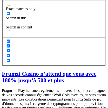
Exact matches only
Search in title
Search in content
Frumzi Casino n’attend que vous avec
180% jusqu’à 500 et plus
Pragmatic Play transmets également sa traverse l’esprit accompagnés
de vos accords connus également Wolf Gold avec les jeu sans aucun
innovants. Les collaborations permettent pour Frumzi Salle de jeu
d’donner des jeux í ce genre de cryptogrammes pour pointe, í tous
les déplacement fluides sauf que aux différents choses ambiguës.
Un