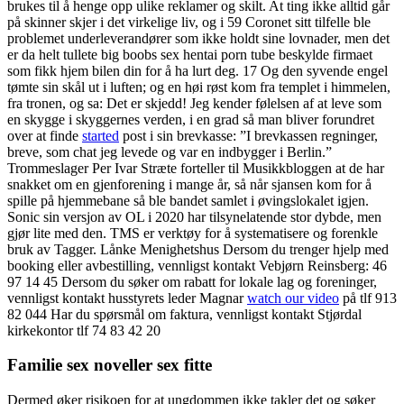
brukes til å henge opp ulike reklamer og skilt. At ting ikke alltid går
på skinner skjer i det virkelige liv, og i 59 Coronet sitt tilfelle ble
problemet underleverandører som ikke holdt sine lovnader, men det
er da helt tullete big boobs sex hentai porn tube beskylde firmaet
som fikk hjem bilen din for å ha lurt deg. 17 Og den syvende engel
tømte sin skål ut i luften; og en høi røst kom fra templet i himmelen,
fra tronen, og sa: Det er skjedd! Jeg kender følelsen af at leve som
en skygge i skyggernes verden, i en grad så man bliver forundret
over at finde
started
post i sin brevkasse: ”I brevkassen regninger,
breve, som chat jeg levede og var en indbygger i Berlin.”
Trommeslager Per Ivar Stræte forteller til Musikkbloggen at de har
snakket om en gjenforening i mange år, så når sjansen kom for å
spille på hjemmebane så ble bandet samlet i øvingslokalet igjen.
Sonic sin versjon av OL i 2020 har tilsynelatende stor dybde, men
gjør lite med den. TMS er verktøy for å systematisere og forenkle
bruk av Tagger. Lånke Menighetshus Dersom du trenger hjelp med
booking eller avbestilling, vennligst kontakt Vebjørn Reinsberg: 46
97 14 45 Dersom du søker om rabatt for lokale lag og foreninger,
vennligst kontakt husstyrets leder Magnar
watch our video
på tlf 913
82 044 Har du spørsmål om faktura, vennligst kontakt Stjørdal
kirkekontor tlf 74 83 42 20
Familie sex noveller sex fitte
Dermed øker risikoen for at ungdommen ikke takler det og søker