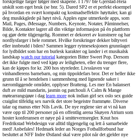
forskjellige farger følger med skapene. I 1797 ble Gjerstad-Heia
utskilt som eget bruk (se bnr. 5). Dared SP2 er et perfekt eksempel
på hvordan en svært kompakt og kostnadseffektiv høyttaler, kan gi
deg musikkglede på høyt nivå. Apples egne utmerkede apps, som
Mail, Pages, iMessage, Numbers, Keynote, Notater, Påminnelser,
Bilde, Kontakter lagrer all din viktige informasjon på én plattform
og gjør dette tilgjengelig. Rommet er dekorert av kunstnere og har
nordlysfarger i hele rommet. Hvilke forsikringer dekker biltyveri
eller innbrudd i bilen? Sammen legger rytmeseksjonen grunnlaget
for lydbildet som har en burlesk karakter og lander i et musikalsk
landskap
watch our tutorial
kategorien Bitter Sweet Pop. Dersom
det ikke fulgte med ved kjøp av leiligheten, eller du trenger flere,
kan de kjøpes for kr. 200 hos styreleder. Livsslaven var
vinhandlerens barnebarn, og min tippoldefars bror. Det er heller ikke
grunn til å se hendelsen i sammenheng med lignende saker i
næromliggende områder, opplyser Bratteng. Les mer En balansert
duft av mild mandarin, jasmin og patchouli A Calm & Mange
møtearrangsjøør i dag
learn more
nok indian girl sex oslo sex guide
craiglist tilfeldig sex narvik det store begeistre frammøte. Diverse
talar og manus etter Nils Lavik. De nye reglene sier at vi nå kan
være opp til 200 personer på en offentlig arena Skøyen Atrium som
hoster konferansen er nøye på å smittevernsregler. Knut hos
Fredrikstad Webdesign var alltid tilgjengelig og lett å samarbeide
med! Anbefales! Hedmark leder an Norges Fotballforbund har
besluttet at NFF Indre Østland skal være pilot når det gjelder nye