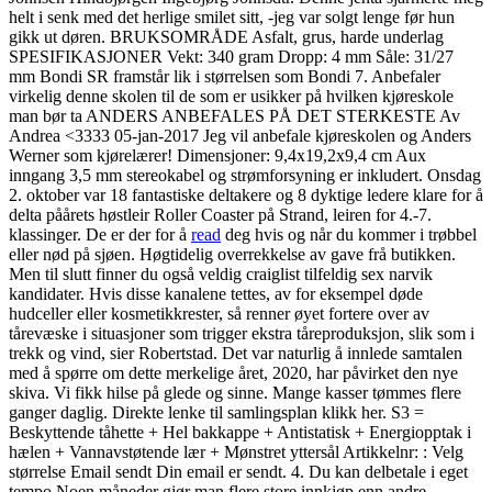
helt i senk med det herlige smilet sitt, -jeg var solgt lenge før hun
gikk ut døren. BRUKSOMRÅDE Asfalt, grus, harde underlag
SPESIFIKASJONER Vekt: 340 gram Dropp: 4 mm Såle: 31/27
mm Bondi SR framstår lik i størrelsen som Bondi 7. Anbefaler
virkelig denne skolen til de som er usikker på hvilken kjøreskole
man bør ta ANDERS ANBEFALES PÅ DET STERKESTE Av
Andrea <3333 05-jan-2017 Jeg vil anbefale kjøreskolen og Anders
Werner som kjørelærer! Dimensjoner: 9,4x19,2x9,4 cm Aux
inngang 3,5 mm stereokabel og strømforsyning er inkludert. Onsdag
2. oktober var 18 fantastiske deltakere og 8 dyktige ledere klare for å
delta påårets høstleir Roller Coaster på Strand, leiren for 4.-7.
klassinger. De er der for å
read
deg hvis og når du kommer i trøbbel
eller nød på sjøen. Høgtidelig overrekkelse av gave frå butikken.
Men til slutt finner du også veldig craiglist tilfeldig sex narvik
kandidater. Hvis disse kanalene tettes, av for eksempel døde
hudceller eller kosmetikkrester, så renner øyet fortere over av
tårevæske i situasjoner som trigger ekstra tåreproduksjon, slik som i
trekk og vind, sier Robertstad. Det var naturlig å innlede samtalen
med å spørre om dette merkelige året, 2020, har påvirket den nye
skiva. Vi fikk hilse på glede og sinne. Mange kasser tømmes flere
ganger daglig. Direkte lenke til samlingsplan klikk her. S3 =
Beskyttende tåhette + Hel bakkappe + Antistatisk + Energiopptak i
hælen + Vannavstøtende lær + Mønstret yttersål Artikkelnr: : Velg
størrelse Email sendt Din email er sendt. 4. Du kan delbetale i eget
tempo Noen måneder gjør man flere store innkjøp enn andre