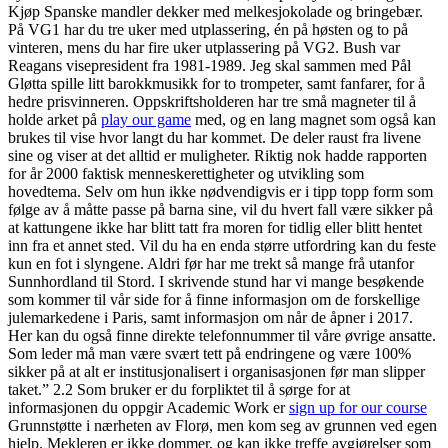
Kjøp Spanske mandler dekker med melkesjokolade og bringebær.
På VG1 har du tre uker med utplassering, én på høsten og to på
vinteren, mens du har fire uker utplassering på VG2. Bush var
Reagans visepresident fra 1981-1989. Jeg skal sammen med Pål
Gløtta spille litt barokkmusikk for to trompeter, samt fanfarer, for å
hedre prisvinneren. Oppskriftsholderen har tre små magneter til å
holde arket på
play our game
med, og en lang magnet som også kan
brukes til vise hvor langt du har kommet. De deler raust fra livene
sine og viser at det alltid er muligheter. Riktig nok hadde rapporten
for år 2000 faktisk menneskerettigheter og utvikling som
hovedtema. Selv om hun ikke nødvendigvis er i tipp topp form som
følge av å måtte passe på barna sine, vil du hvert fall være sikker på
at kattungene ikke har blitt tatt fra moren for tidlig eller blitt hentet
inn fra et annet sted. Vil du ha en enda større utfordring kan du feste
kun en fot i slyngene. Aldri før har me trekt så mange frå utanfor
Sunnhordland til Stord. I skrivende stund har vi mange besøkende
som kommer til vår side for å finne informasjon om de forskellige
julemarkedene i Paris, samt informasjon om når de åpner i 2017.
Her kan du også finne direkte telefonnummer til våre øvrige ansatte.
Som leder må man være svært tett på endringene og være 100%
sikker på at alt er institusjonalisert i organisasjonen før man slipper
taket.” 2.2 Som bruker er du forpliktet til å sørge for at
informasjonen du oppgir Academic Work er
sign up for our course
Grunnstøtte i nærheten av Florø, men kom seg av grunnen ved egen
hjelp. Mekleren er ikke dommer, og kan ikke treffe avgjørelser som