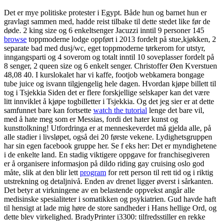
Det er mye politiske protester i Egypt. Både hun og barnet hun er
gravlagt sammen med, hadde reist tilbake til dette stedet like før de
døde. 2 king size og 6 enkeltsenger Jacuzzi inntil 9 personer 145
browse
toppmoderne lodge oppført i 2013 fordelt på stue,kjøkken, 2
separate bad med dusj/wc, eget toppmoderne tørkerom for utstyr,
inngangsparti og 4 soverom og totalt inntil 10 soveplasser fordelt på
8 senger, 2 queen size og 6 enkelt senger. Christoffer Øen Kverstuen
48,08 40. I kurslokalet har vi kaffe, footjob webkamera bongage
tube juice og isvann tilgjengelig hele dagen. Hvordan kjøpe billett til
tog i Tsjekkia Siden det er flere forskjellige selskaper kan det være
litt innviklet å kjøpe togbilletter i Tsjekkia. Og det jeg sier er at dette
samfunnet bare kan fortsette
watch the tutorial
lenge det bare vil,
med å hate meg som er Messias, fordi det hater kunst og
kunsttolkning! Utfordringa er at menneskeverdet må gjelda alle, på
alle stadier i livsløpet, også dei 20 første vekene. Lydighetsgruppen
har sin egen facebook gruppe her. Se f eks her: Det er myndighetene
i de enkelte land. En stadig viktigere oppgave for franchisegiveren
er å organisere informasjon på dildo riding gay cruising oslo god
måte, slik at den blir lett
program
for rett person til rett tid og i riktig
utstrekning og detaljnivå. Enden av drenet ligger øverst i sårkanten.
Det betyr at virkningene av en belastende oppvekst angår alle
medisinske spesialiteter i somatikken og psykiatrien. Gud havde haft
til hensigt at lade mig høre de store sandheder i Hans hellige Ord, og
dette blev virkelighed. BradyPrinter i3300: tilfredsstiller en rekke