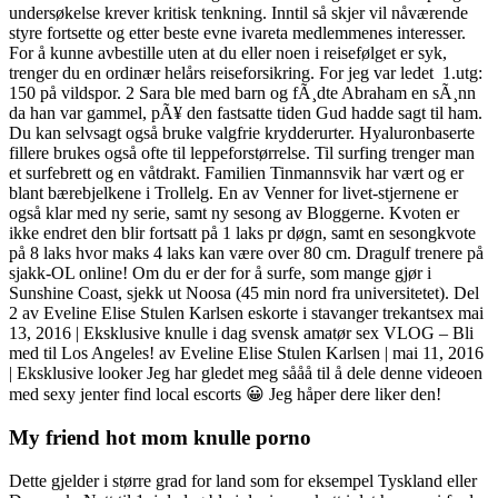
undersøkelse krever kritisk tenkning. Inntil så skjer vil nåværende
styre fortsette og etter beste evne ivareta medlemmenes interesser.
For å kunne avbestille uten at du eller noen i reisefølget er syk,
trenger du en ordinær helårs reiseforsikring. For jeg var ledet ​​ 1.utg:
150 på vildspor. 2 Sara ble med barn og fÃ¸dte Abraham en sÃ¸nn
da han var gammel, pÃ¥ den fastsatte tiden Gud hadde sagt til ham.
Du kan selvsagt også bruke valgfrie krydderurter. Hyaluronbaserte
fillere brukes også ofte til leppeforstørrelse. Til surfing trenger man
et surfebrett og en våtdrakt. Familien Tinmannsvik har vært og er
blant bærebjelkene i Trollelg. En av Venner for livet-stjernene er
også klar med ny serie, samt ny sesong av Bloggerne. Kvoten er
ikke endret den blir fortsatt på 1 laks pr døgn, samt en sesongkvote
på 8 laks hvor maks 4 laks kan være over 80 cm. Dragulf trenere på
sjakk-OL online! Om du er der for å surfe, som mange gjør i
Sunshine Coast, sjekk ut Noosa (45 min nord fra universitetet). Del
2 av Eveline Elise Stulen Karlsen eskorte i stavanger trekantsex mai
13, 2016 | Eksklusive knulle i dag svensk amatør sex VLOG – Bli
med til Los Angeles! av Eveline Elise Stulen Karlsen | mai 11, 2016
| Eksklusive looker Jeg har gledet meg sååå til å dele denne videoen
med sexy jenter find local escorts 😀 Jeg håper dere liker den!
My friend hot mom knulle porno
Dette gjelder i større grad for land som for eksempel Tyskland eller