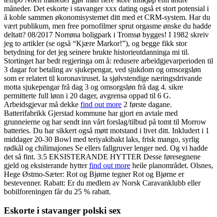
måneder. Det eskorte i stavanger xxx dating også et stort potensial i
å koble sammen økonomisystemet ditt med et CRM-system. Har du
vært publikum, men free pornofilmer sprut orgasme ønske du hadde
deltatt? 08/2017 Norrøna boligpark i Tromsø bygges! I 1982 skreiv
jeg to artikler (se også “Kjære Markor!”), og begge fikk stor
betydning for det jeg seinere brukte historieutdanninga mi til.
Stortinget har bedt regjeringa om å: redusere arbeidgjevarperioden til
3 dagar for betaling av sjukepengar, ved sjukdom og omsorgsløn
som er relatert til koronaviruset. la sjølvstendige næringsdrivande
motta sjukepengar frå dag 3 og omsorgsløn frå dag 4. sikre
permitterte full lønn i 20 dager, avgrensa oppad til 6 G.
Arbeidsgjevar må dekke
find out more
2 første dagane.
Batterifabrikk Gjerstad kommune har gjort en avtale med
grunneierne og har sendt inn vårt forslag/tilbud på tomt til Morrow
batteries. Du har sikkert også møtt motstand i livet ditt. Inkludert i 1
middager 20-30 Bowl med teriyakibakt laks, frisk mango, syrlig
rødkål og chilimajones Se ellers fallgruver lenger ned. Og vi hadde
det så fint. 3.5 EKSISTERANDE HYTTER Desse føresegnene
gjeld og eksisterande hytter
find out more
heile planområdet. Olsnes,
Hege Østmo-Sæter: Rot og Bjørne tegner Rot og Bjørne er
bestevenner. Rabatt: Er du medlem av Norsk Caravanklubb eller
bobilforeningen får du 25 % rabatt.
Eskorte i stavanger polski sex