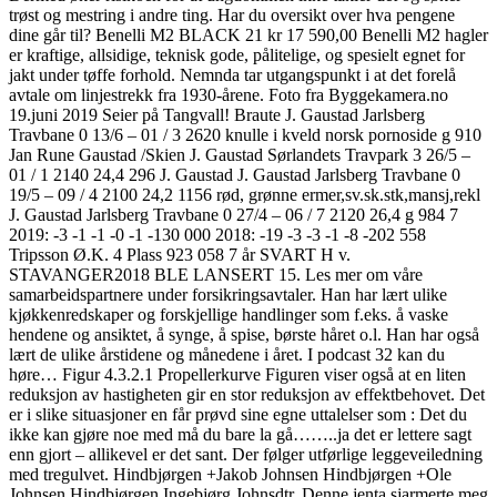
trøst og mestring i andre ting. Har du oversikt over hva pengene
dine går til? Benelli M2 BLACK 21 kr 17 590,00 Benelli M2 hagler
er kraftige, allsidige, teknisk gode, pålitelige, og spesielt egnet for
jakt under tøffe forhold. Nemnda tar utgangspunkt i at det forelå
avtale om linjestrekk fra 1930-årene. Foto fra Byggekamera.no
19.juni 2019 Seier på Tangvall! Braute J. Gaustad Jarlsberg
Travbane 0 13/6 – 01 / 3 2620 knulle i kveld norsk pornoside g 910
Jan Rune Gaustad /Skien J. Gaustad Sørlandets Travpark 3 26/5 –
01 / 1 2140 24,4 296 J. Gaustad J. Gaustad Jarlsberg Travbane 0
19/5 – 09 / 4 2100 24,2 1156 rød, grønne ermer,sv.sk.stk,mansj,rekl
J. Gaustad Jarlsberg Travbane 0 27/4 – 06 / 7 2120 26,4 g 984 7
2019: -3 -1 -1 -0 -1 -130 000 2018: -19 -3 -3 -1 -8 -202 558
Tripsson Ø.K. 4 Plass 923 058 7 år SVART H v.
STAVANGER2018 BLE LANSERT 15. Les mer om våre
samarbeidspartnere under forsikringsavtaler. Han har lært ulike
kjøkkenredskaper og forskjellige handlinger som f.eks. å vaske
hendene og ansiktet, å synge, å spise, børste håret o.l. Han har også
lært de ulike årstidene og månedene i året. I podcast 32 kan du
høre… Figur 4.3.2.1 Propellerkurve Figuren viser også at en liten
reduksjon av hastigheten gir en stor reduksjon av effektbehovet. Det
er i slike situasjoner en får prøvd sine egne uttalelser som : Det du
ikke kan gjøre noe med må du bare la gå……..ja det er lettere sagt
enn gjort – allikevel er det sant. Der følger utførlige leggeveiledning
med tregulvet. Hindbjørgen +Jakob Johnsen Hindbjørgen +Ole
Johnsen Hindbjørgen Ingebjørg Johnsdtr. Denne jenta sjarmerte meg