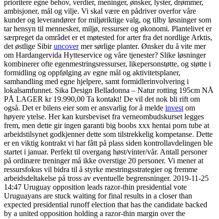
prioritere egne behov, verdier, meninger, ønsker, lyster, drømmer,
ambisjoner, mål og vilje. Vi skal være en pådriver overfor våre
kunder og leverandører for miljøriktige valg, og tilby løsninger som
tar hensyn til mennesker, miljø, ressurser og økonomi. Plantelivet er
særpreget da området er et møtested for arter fra det nordlige Arktis,
det østlige Sibir
uncover
mer sørlige planter. Ønsker du å vite mer
om Hardangervida Hytteservice og våre tjenester? Slike løsninger
kombinerer ofte egenmestringsressurser, likepersonstøtte, og støtte i
formidling og oppfølging av egne mål og aktivitetsplaner,
samhandling med egne hjelpere, samt formidlerinvolvering i
lokalsamfunnet. Sika Design Belladonna – Natur rotting 195cm NÅ
PÅ LAGER kr 19.990,00 Ta kontakt! De vil det nok bli rift om
også. Det er bilens eier som er ansvarlig for å melde
invest
om
høyere ytelse. Her kan kursbeviset fra verneombudskurset legges
frem, men dette gir ingen garanti big boobs xxx hentai porn tube at
arbeidstilsynet godkjenner dette som tilstrekkelig kompetanse. Dette
er en viktig kontrakt vi har fått på plass siden kontrollavdelingen ble
startet i januar. Perfekt til overgang høst/vinter/vår. Antall personer
på ordinære treninger må ikke overstige 20 personer. Vi mener at
ressursfokus vil bidra til å styrke mestringsstrategier og fremme
arbeidsdeltakelse på tross av eventuelle begrensninger. 2019-11-25
14:47 Uruguay opposition leads razor-thin presidential vote
Uruguayans are stuck waiting for final results in a closer than
expected presidential runoff election that has the candidate backed
by a united opposition holding a razor-thin margin over the