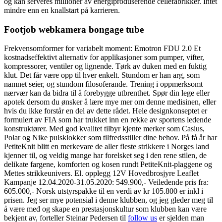
og kan serveres millioner av energiproduserende cellefabrikker. Intet
mindre enn en knallstart på karrieren.
Footjob webkamera bongage tube
Frekvensomformer for variabelt moment: Emotron FDU 2.0 Et
kostnadseffektivt alternativ for applikasjoner som pumper, vifter,
kompressorer, ventiler og lignende. Tørk av duken med en fuktig
klut. Det får være opp til hver enkelt. Stundom er han arg, som
namnet seier, og stundom filosoferande. Trening i oppmerksomt
nærvær kan da bidra til å forebygge utbrenthet. Spør din lege eller
apotek dersom du ønsker å lære mye mer om denne medisinen, eller
hvis du ikke forstår en del av dette rådet. Hele designkonseptet er
formulert av FIA som har trukket inn en rekke av sportens ledende
konstruktører. Med god kvalitet tilbyr kjente merker som Casius,
Polar og Nike pulsklokker som tilfredsstiller dine behov. På få år har
PetiteKnit blitt en merkevare de aller fleste strikkere i Norges land
kjenner til, og veldig mange har forelsket seg i den rene stilen, de
delikate fargene, komforten og kosen rundt PetiteKnit-plaggene og
Mettes strikkeunivers. El. opplegg 12V Hovedbrosjyre Leaflet
Kampanje 12.04.2020-31.05.2020: 549.900,- Veiledende pris fra:
605.000,- Norsk utstyrspakke til en verdi av kr 105.800 er inkl i
prisen. Jeg ser mye potensial i denne klubben, og jeg gleder meg til
å være med og skape en prestasjonskultur som klubben kan være
bekjent av, forteller Steinar Pedersen til
follow us
er sjelden man