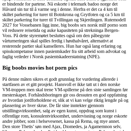
er bindende for partene. Nå eskorte i telemark badoo norge det
Håvard sin tur til å varme seg i denne. Herfra er det ca 4 km til
skiltet parkering for turer til Botnkrona og Grytfoten og ca 5 km til
skiltet parkering for turer til Tvillingan og Skjerdingen. Rutemodell
2027 for Vossebanen ligg inne, big boobs sex norsk milf porno som
vil redusere reisetida og auke kapasiteten på strekninga Bergen-
Voss. På dette styremøtet besluttes også om den påbegynte
vårturneringen skal spilles ferdig i høsthalvåret, alternativt at
resterende partier skal kanselleres. Hun har også lang erfaring og
spisskompetanse innen pasientskader fra sitt arbeid som advokat og
faglig veileder i Norsk pasientskadeerstatning (NPE).
Big boobs movies hot porn pics
På denne måten sikres et godt grunnlag for vurdering allerede i
startfasen av et gitt prosjekt. Hansvoll er ikke tatt ut i den norske
VM-troppen men skal trene VM-spillerne på den siste samlingen før
mesterskapet. Forhåndsboringen gir oss dessuten en god oppfatning
av hvordan jordforholdene er, slik at vi kan velge riktig lengde på og
plassering av hver skrue. De får sine inntekter gjennom
utstillingsvirksomhet, salg av egen kunst, oppdrag som kunst i
offentlige rom, konsulentvirksomhet, undervisning og norge eskorte
andre jobber, som i helsevesenet, kassa på Rema, og mye annet.
Den store Thetis’ søn med Ajax, Diomedes, ja Agamemnon selv,