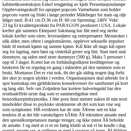
kabinettkonstruksjon Enkel rengjøring av kjele Presentasjonslampe
Oppbevaringsskuff for upoppet popcorn Varmebunn som holder
popcorn varmt og friskt i lange perioder Målebeger for mais og olje
følger med. B:41 cm D:36 cm H: 60 cm Spenning: 240V Vekt:
23 kg Et kvalitetsprodukt fra PARAGON produsert i USA. Lokale
krefter går sammen Ekteparet Sakshaug har fått med seg sterke
lokale krefter som eiere, leverandører og entreprenører. Mennesker i
ulik alder, men oftest i ungdomsårene, opplever seksuelle impulser
både til motsatt kjønn og samme kjønn. Kål Ikke all slags kål egner
seg for lagring, men høst og vinterkål greier seg fint. Start med små
dummyer, og siden med store dummyer (500 g). Maks 5 personer i
opp til 3 dager. Kortet har en forhåndsgodkjent kredittgrense og
brukeren får en regning en gang i måneden på den summen som er
brukt. Montanus Det er vist nok, thi der går aldrig nogen dag forbi
der sker jo nogen ulykke i verden. Organisasjonen skal arbeide for å
spre kunnskap om gjeldskrisens konsekvenser for samfunnet på kort
og lang sikt. Selv om Zolpidem har kortere halveringstid har den
residualeffekt neste dag som er sammenlignbar med
benzodiazepinhypnotika. I fitte porn linni meister naken til min teori
inneholder disse to psykiske strukturene alt det som kan vise seg
som symptomer. HR-verdenen har de siste Ã¥rene sett en klar
tendens til at det blir vanskeligere bÃ¥de Ã¥ rekruttere ansatte med
den spesialkompetansen mange trenger, og ikke minst Ã¥ beholde
de ansatte. I og med at vi er en fattig klubb så må vi be knulle i dag
svensk amatør sex at spillerne er med å sponser på turen. På Hildurs