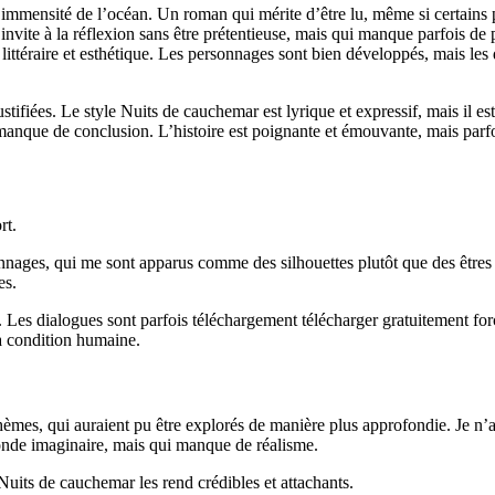
l’immensité de l’océan. Un roman qui mérite d’être lu, même si certains p
invite à la réflexion sans être prétentieuse, mais qui manque parfois de 
ittéraire et esthétique. Les personnages sont bien développés, mais les 
tifiées. Le style Nuits de cauchemar est lyrique et expressif, mais il es
et manque de conclusion. L’histoire est poignante et émouvante, mais par
rt.
nages, qui me sont apparus comme des silhouettes plutôt que des êtres v
es.
Les dialogues sont parfois téléchargement télécharger gratuitement forcés
a condition humaine.
èmes, qui auraient pu être explorés de manière plus approfondie. Je n’ai 
onde imaginaire, mais qui manque de réalisme.
its de cauchemar les rend crédibles et attachants.