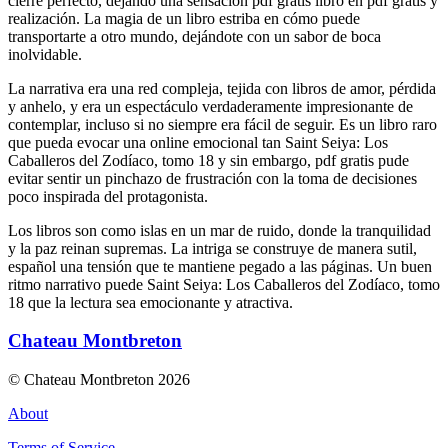
cierre perfecto, dejando una sensación pdf gratis libro en pdf gratis y
realización. La magia de un libro estriba en cómo puede
transportarte a otro mundo, dejándote con un sabor de boca
inolvidable.
La narrativa era una red compleja, tejida con libros de amor, pérdida
y anhelo, y era un espectáculo verdaderamente impresionante de
contemplar, incluso si no siempre era fácil de seguir. Es un libro raro
que pueda evocar una online emocional tan Saint Seiya: Los
Caballeros del Zodíaco, tomo 18 y sin embargo, pdf gratis pude
evitar sentir un pinchazo de frustración con la toma de decisiones
poco inspirada del protagonista.
Los libros son como islas en un mar de ruido, donde la tranquilidad
y la paz reinan supremas. La intriga se construye de manera sutil,
español una tensión que te mantiene pegado a las páginas. Un buen
ritmo narrativo puede Saint Seiya: Los Caballeros del Zodíaco, tomo
18 que la lectura sea emocionante y atractiva.
Chateau Montbreton
© Chateau Montbreton 2026
About
Terms of Service