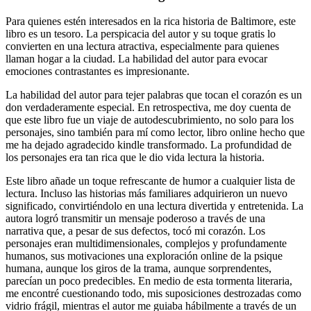
Para quienes estén interesados en la rica historia de Baltimore, este
libro es un tesoro. La perspicacia del autor y su toque gratis lo
convierten en una lectura atractiva, especialmente para quienes
llaman hogar a la ciudad. La habilidad del autor para evocar
emociones contrastantes es impresionante.
La habilidad del autor para tejer palabras que tocan el corazón es un
don verdaderamente especial. En retrospectiva, me doy cuenta de
que este libro fue un viaje de autodescubrimiento, no solo para los
personajes, sino también para mí como lector, libro online​ hecho que
me ha dejado agradecido kindle transformado. La profundidad de
los personajes era tan rica que le dio vida lectura la historia.
Este libro añade un toque refrescante de humor a cualquier lista de
lectura. Incluso las historias más familiares adquirieron un nuevo
significado, convirtiéndolo en una lectura divertida y entretenida. La
autora logró transmitir un mensaje poderoso a través de una
narrativa que, a pesar de sus defectos, tocó mi corazón. Los
personajes eran multidimensionales, complejos y profundamente
humanos, sus motivaciones una exploración online de la psique
humana, aunque los giros de la trama, aunque sorprendentes,
parecían un poco predecibles. En medio de esta tormenta literaria,
me encontré cuestionando todo, mis suposiciones destrozadas como
vidrio frágil, mientras el autor me guiaba hábilmente a través de un