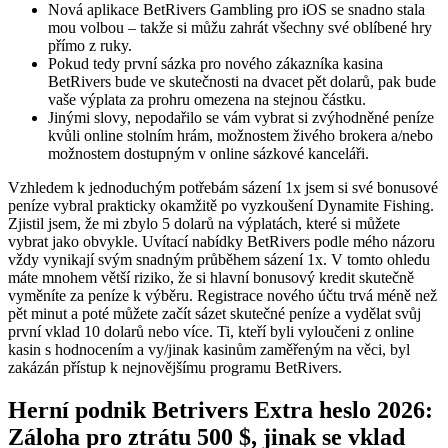
Nová aplikace BetRivers Gambling pro iOS se snadno stala
mou volbou – takže si můžu zahrát všechny své oblíbené hry
přímo z ruky.
Pokud tedy první sázka pro nového zákazníka kasina
BetRivers bude ve skutečnosti na dvacet pět dolarů, pak bude
vaše výplata za prohru omezena na stejnou částku.
Jinými slovy, nepodařilo se vám vybrat si zvýhodněné peníze
kvůli online stolním hrám, možnostem živého brokera a/nebo
možnostem dostupným v online sázkové kanceláři.
Vzhledem k jednoduchým potřebám sázení 1x jsem si své bonusové
peníze vybral prakticky okamžitě po vyzkoušení Dynamite Fishing.
Zjistil jsem, že mi zbylo 5 dolarů na výplatách, které si můžete
vybrat jako obvykle. Uvítací nabídky BetRivers podle mého názoru
vždy vynikají svým snadným průběhem sázení 1x. V tomto ohledu
máte mnohem větší riziko, že si hlavní bonusový kredit skutečně
vyměníte za peníze k výběru. Registrace nového účtu trvá méně než
pět minut a poté můžete začít sázet skutečné peníze a vydělat svůj
první vklad 10 dolarů nebo více. Ti, kteří byli vyloučeni z online
kasin s hodnocením a vy/jinak kasinům zaměřeným na věci, byl
zakázán přístup k nejnovějšímu programu BetRivers.
Herní podnik Betrivers Extra heslo 2026:
Záloha pro ztrátu 500 $, jinak se vklad