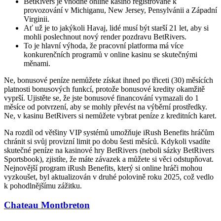
BetRivers je vhodné online kasino registrované k
provozování v Michiganu, New Jersey, Pensylvánii a Západní
Virginii.
Ať už je to jakýkoli Havaj, lidé musí být starší 21 let, aby si
mohli poslechnout nový render pozdravu BetRivers.
To je hlavní výhoda, že pracovní platforma má více
konkurenčních programů v online kasinu se skutečnými
měnami.
Ne, bonusové peníze nemůžete získat ihned po třiceti (30) měsících
platnosti bonusových funkcí, protože bonusové kredity okamžitě
vyprší. Ujistěte se, že jste bonusové financování vymazali do 1
měsíce od potvrzení, aby se mohly převést na výběrní prostředky.
Ne, v kasinu BetRivers si nemůžete vybrat peníze z kreditních karet.
Na rozdíl od většiny VIP systémů umožňuje iRush Benefits hráčům
chránit si svůj provizní limit po dobu šesti měsíců. Kdykoli vsadíte
skutečné peníze na kasinové hry BetRivers (neboli sázky BetRivers
Sportsbook), zjistíte, že máte závazek a můžete si věci odstupňovat.
Nejnovější program iRush Benefits, který si online hráči mohou
vyzkoušet, byl aktualizován v druhé polovině roku 2025, což vedlo
k pohodlnějšímu zážitku.
Chateau Montbreton